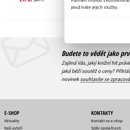
369 Kč
Partneři mohou zkombinovat t
používáte jejich služby.
Budete to vědět jako prv
Zajímá Vás, jaký knižní hit práv
jaká běží soutěž o ceny? Přihl
novinek
souhlasíte se zpracov
E-SHOP
KONTAKTY
Aktuality
Kontakt na e-shop
Naši autoři
Sídlo společnosti