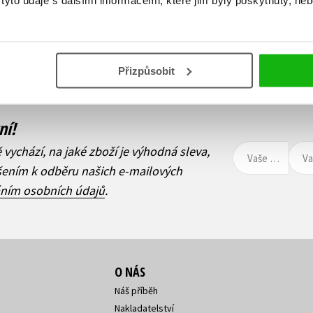
yto údaje s dalšími informacemi, které jim byly poskytnuty, neb
Přizpůsobit
ní!
ě vychází, na jaké zboží je výhodná sleva,
ášením k odběru našich e-mailových
áním osobních údajů
.
O NÁS
Náš příběh
Nakladatelství