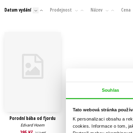
Auto - moto
Datum vydání
Prodejnost
Název
Cena
Jazyky
Beletrie pro děti
Kalendáře
Beletrie pro dospělé
Kariéra a osobní rozvoj
Byznys a ekonomie
Komiks
V
Souhlas
Tato webová stránka použív
Porodní bába od fjordu
K personalizaci obsahu a re
Edvard Hoem
cookies.
Informace o tom, ja
295 Kč