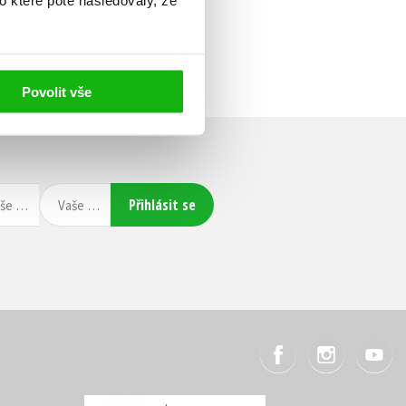
o které poté následovaly, že
Povolit vše
Přihlásit se