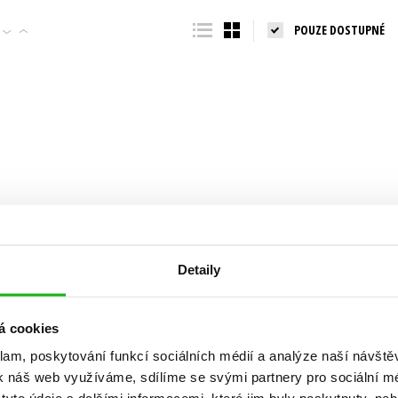
Populárně - naučná pro dospělé
POUZE DOSTUPNÉ
Young adult (SK)
Populárně - naučné pro děti
Zahraniční literatura
Předškoláci
Zdraví a životní styl
Příroda a zahrada
šechny tituly
Detaily
á cookies
klam, poskytování funkcí sociálních médií a analýze naší návšt
k náš web využíváme, sdílíme se svými partnery pro sociální méd