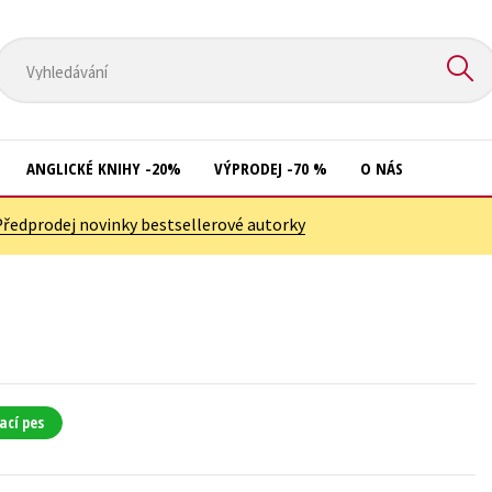
ANGLICKÉ KNIHY -20%
VÝPRODEJ -70 %
O NÁS
Předprodej novinky bestsellerové autorky
Přírodní vědy
Křížovky
Společnost, politika
Kuchařky
Technika a věda
New Adult
Učebnice
Ostatní
Umění a kultura
Počítače
ací pes
Výchova a pedagogika
Poezie
Young adult