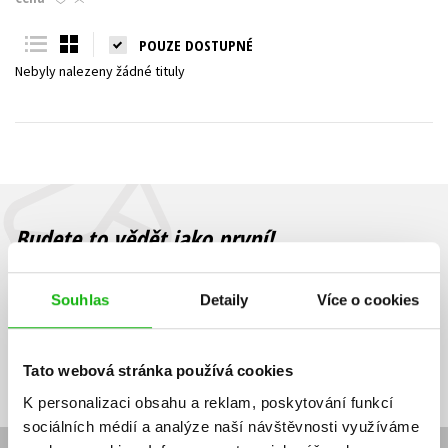
Young adult (SK)
Zahraniční literatura
Zdraví a životní styl
POUZE DOSTUPNÉ
Nebyly nalezeny žádné tituly
Všechny tituly
Budete to vědět jako první!
Zajímá Vás, jaký knižní hit právě vychází, na jaké zboží je výhodná
sleva, jaká běží soutěž o ceny? Přihlášením k odběru našich e-
Souhlas
Detaily
Více o cookies
mailových novinek
souhlasíte se zpracováním osobních údajů
.
Vaše e-
Vaše e-
Přihlásit se
mailová
mailová
Vaše e-mailová adresa
Tato webová stránka používá cookies
adresa
adresa
K personalizaci obsahu a reklam, poskytování funkcí
sociálních médií a analýze naší návštěvnosti využíváme