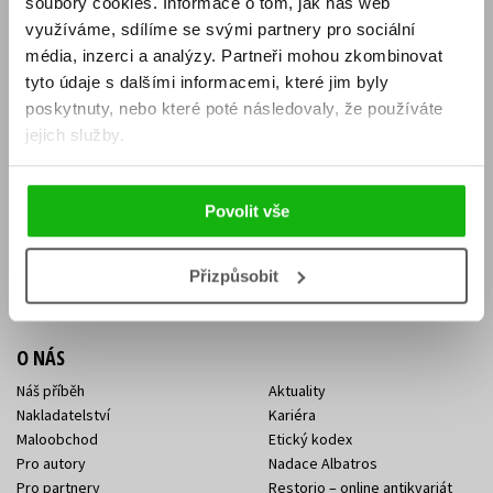
soubory cookies.
Informace o tom, jak náš web
E-SHOP
využíváme, sdílíme se svými partnery pro sociální
média, inzerci a analýzy.
Partneři mohou zkombinovat
Aktuality
Knižní novinky
tyto údaje s dalšími informacemi, které jim byly
Naši autoři
Dárkové poukazy
Obchodní podmínky
Affiliate program
poskytnuty, nebo které poté následovaly, že používáte
Jak nakoupit
Ochrana soukromí
jejich služby.
Doprava a platba
Zpětný odběr elektroodpadu
Benefitní a slevové programy
Povolit vše
KONTAKTY
Kontakt na e-shop
Kontakty Albatros Media
Přizpůsobit
Sídlo společnosti
O NÁS
Náš příběh
Aktuality
Nakladatelství
Kariéra
Maloobchod
Etický kodex
Pro autory
Nadace Albatros
Pro partnery
Restorio – online antikvariát