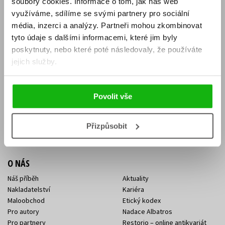
soubory cookies.
Informace o tom, jak náš web
E-SHOP
využíváme, sdílíme se svými partnery pro sociální
média, inzerci a analýzy.
Partneři mohou zkombinovat
Aktuality
Knižní novinky
tyto údaje s dalšími informacemi, které jim byly
Naši autoři
Dárkové poukazy
Obchodní podmínky
Affiliate program
poskytnuty, nebo které poté následovaly, že používáte
Jak nakoupit
Ochrana soukromí
jejich služby.
Doprava a platba
Zpětný odběr elektroodpadu
Benefitní a slevové programy
Povolit vše
KONTAKTY
Kontakt na e-shop
Kontakty Albatros Media
Přizpůsobit
Sídlo společnosti
O NÁS
Náš příběh
Aktuality
Nakladatelství
Kariéra
Maloobchod
Etický kodex
Pro autory
Nadace Albatros
Pro partnery
Restorio – online antikvariát