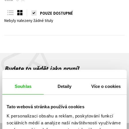
Young adult (SK)
Zahraniční literatura
Zdraví a životní styl
POUZE DOSTUPNÉ
Nebyly nalezeny žádné tituly
Všechny tituly
Budete to vědět jako první!
Zajímá Vás, jaký knižní hit právě vychází, na jaké zboží je výhodná
sleva, jaká běží soutěž o ceny? Přihlášením k odběru našich e-
Souhlas
Detaily
Více o cookies
mailových novinek
souhlasíte se zpracováním osobních údajů
.
Vaše e-
Vaše e-
Přihlásit se
mailová
mailová
Vaše e-mailová adresa
Tato webová stránka používá cookies
adresa
adresa
K personalizaci obsahu a reklam, poskytování funkcí
sociálních médií a analýze naší návštěvnosti využíváme