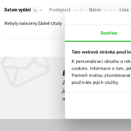
Auto - moto
Datum vydání
Prodejnost
Název
Cena
Jazyky
Beletrie pro děti
Kalendáře
Nebyly nalezeny žádné tituly
Beletrie pro dospělé
Kariéra a osobní rozvoj
Souhlas
Byznys a ekonomie
Komiks
Tato webová stránka použív
K personalizaci obsahu a re
V
cookies.
Informace o tom, ja
Budete to vědět jako prv
Partneři mohou zkombinovat t
Zajímá Vás, jaký knižní hit práv
používáte jejich služby.
jaká běží soutěž o ceny? Přihl
novinek
souhlasíte se zpracov