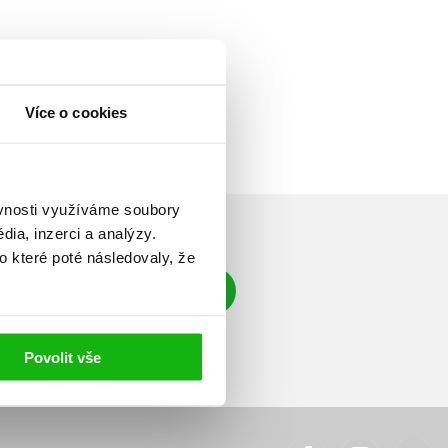
Více o cookies
ěvnosti využíváme soubory
ia, inzerci a analýzy.
o které poté následovaly, že
Přihlásit se
á adresa
Povolit vše