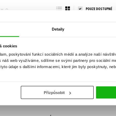
Populárně - naučná pro dospělé
POUZE DOSTUPNÉ
Young adult (SK)
Populárně - naučné pro děti
Zahraniční literatura
Předškoláci
Zdraví a životní styl
Detaily
Příroda a zahrada
á cookies
klam, poskytování funkcí sociálních médií a analýze naší návšt
šechny tituly
k náš web využíváme, sdílíme se svými partnery pro sociální méd
ní!
yto údaje s dalšími informacemi, které jim byly poskytnuty, neb
Vaše e-
Vaše e-
ě vychází, na jaké zboží je výhodná sleva,
mailová
mailová
Vaše e-mailov
adresa
adresa
ášením k odběru našich e-mailových
áním osobních údajů
.
Přizpůsobit