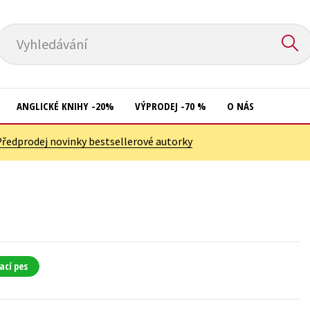
Vyhledávání
ANGLICKÉ KNIHY -20%
VÝPRODEJ -70 %
O NÁS
Předprodej novinky bestsellerové autorky
Přírodní vědy
Křížovky
Společnost, politika
Kuchařky
Technika a věda
New Adult
Učebnice
Ostatní
Umění a kultura
Počítače
ací pes
Výchova a pedagogika
Poezie
Young adult