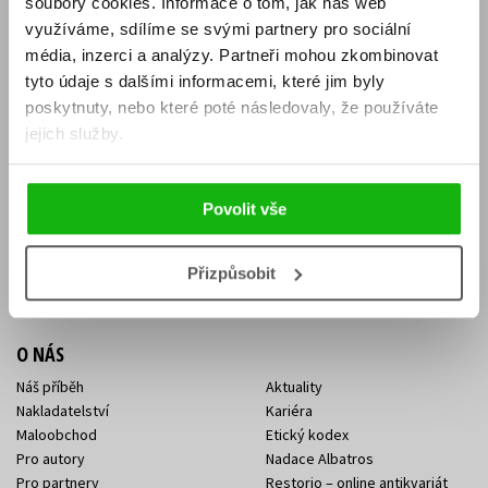
soubory cookies.
Informace o tom, jak náš web
E-SHOP
využíváme, sdílíme se svými partnery pro sociální
média, inzerci a analýzy.
Partneři mohou zkombinovat
Aktuality
Knižní novinky
tyto údaje s dalšími informacemi, které jim byly
Naši autoři
Dárkové poukazy
Obchodní podmínky
Affiliate program
poskytnuty, nebo které poté následovaly, že používáte
Jak nakoupit
Ochrana soukromí
jejich služby.
Doprava a platba
Zpětný odběr elektroodpadu
Benefitní a slevové programy
Povolit vše
KONTAKTY
Kontakt na e-shop
Kontakty Albatros Media
Přizpůsobit
Sídlo společnosti
O NÁS
Náš příběh
Aktuality
Nakladatelství
Kariéra
Maloobchod
Etický kodex
Pro autory
Nadace Albatros
Pro partnery
Restorio – online antikvariát