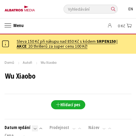
Vyhledávání
EN
ANGLICKÉ KNIHY -20 %
VÝPRODEJ -70 %
20 ZA KILO
Menu
0 Kč
20 ZA KILO
KNIHY S DÁRKEM
🎁DÁRKOVÉ PUBLIKACE
✉️ DÁRKOVÉ POUKAZY
Sleva 150 Kč při nákupu nad 850 Kč s kódem
Auto - moto
Beletrie pro děti
SRPEN150
|
AKCE
: 20 thrillerů za super cenu 100 Kč!
Beletrie pro dospělé
Byznys a ekonomie
Cestování
Dárkové publikace
Dárkové zboží
Digitální fotografie
Domů
Autoři
Wu Xiaobo
Esoterika a duchovní svět
Historie a military
Hobby
Jazyky
Wu Xiaobo
Kalendáře
Kariéra a osobní rozvoj
Komiks
Křížovky
Kuchařky
New Adult
Ostatní
Počítače
Poezie
Populárně - naučná pro dospělé
Populárně - naučné pro děti
Hlídací pes
Předškoláci
Příroda a zahrada
Přírodní vědy
Společnost, politika
Technika a věda
Učebnice
Datum vydání
Prodejnost
Název
Umění a kultura
Výchova a pedagogika
Young adult
Cena