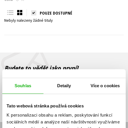
Young adult (SK)
Zahraniční literatura
Zdraví a životní styl
POUZE DOSTUPNÉ
Nebyly nalezeny žádné tituly
Všechny tituly
Budete to vědět jako první!
Zajímá Vás, jaký knižní hit právě vychází, na jaké zboží je výhodná
sleva, jaká běží soutěž o ceny? Přihlášením k odběru našich e-
Souhlas
Detaily
Více o cookies
mailových novinek
souhlasíte se zpracováním osobních údajů
.
Vaše e-
Vaše e-
Přihlásit se
mailová
mailová
Vaše e-mailová adresa
Tato webová stránka používá cookies
adresa
adresa
K personalizaci obsahu a reklam, poskytování funkcí
sociálních médií a analýze naší návštěvnosti využíváme