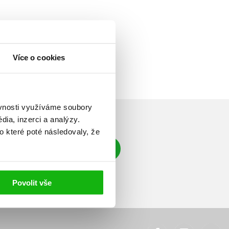
Více o cookies
ěvnosti využíváme soubory
ia, inzerci a analýzy.
o které poté následovaly, že
Přihlásit se
á adresa
Povolit vše