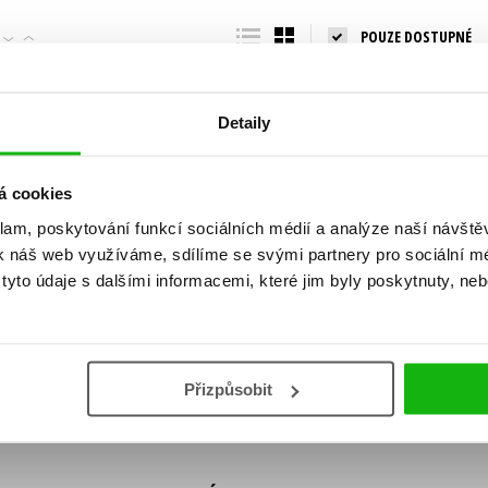
Populárně - naučná pro dospělé
POUZE DOSTUPNÉ
Young adult (SK)
Populárně - naučné pro děti
Zahraniční literatura
Předškoláci
Zdraví a životní styl
Detaily
Příroda a zahrada
á cookies
klam, poskytování funkcí sociálních médií a analýze naší návšt
šechny tituly
k náš web využíváme, sdílíme se svými partnery pro sociální méd
ní!
yto údaje s dalšími informacemi, které jim byly poskytnuty, neb
Vaše e-
Vaše e-
ě vychází, na jaké zboží je výhodná sleva,
mailová
mailová
Vaše e-mailov
adresa
adresa
ášením k odběru našich e-mailových
áním osobních údajů
.
Přizpůsobit