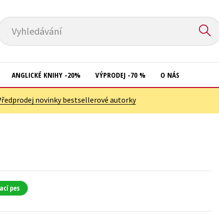
Vyhledávání
ANGLICKÉ KNIHY -20%
VÝPRODEJ -70 %
O NÁS
Předprodej novinky bestsellerové autorky
Přírodní vědy
Křížovky
Společnost, politika
Kuchařky
Technika a věda
New Adult
Učebnice
Ostatní
Umění a kultura
Počítače
ací pes
Výchova a pedagogika
Poezie
Young adult