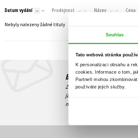
Auto - moto
Datum vydání
Prodejnost
Název
Cena
Jazyky
Beletrie pro děti
Kalendáře
Nebyly nalezeny žádné tituly
Beletrie pro dospělé
Kariéra a osobní rozvoj
Souhlas
Byznys a ekonomie
Komiks
Tato webová stránka použív
K personalizaci obsahu a re
V
cookies.
Informace o tom, ja
Budete to vědět jako prv
Partneři mohou zkombinovat t
Zajímá Vás, jaký knižní hit práv
používáte jejich služby.
jaká běží soutěž o ceny? Přihl
novinek
souhlasíte se zpracov