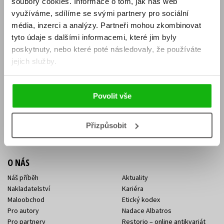
soubory cookies.
Informace o tom, jak náš web
E-SHOP
využíváme, sdílíme se svými partnery pro sociální
média, inzerci a analýzy.
Partneři mohou zkombinovat
Aktuality
Knižní novinky
tyto údaje s dalšími informacemi, které jim byly
Naši autoři
Dárkové poukazy
Obchodní podmínky
Affiliate program
poskytnuty, nebo které poté následovaly, že používáte
Jak nakoupit
Ochrana soukromí
jejich služby.
Doprava a platba
Zpětný odběr elektroodpadu
Benefitní a slevové programy
Povolit vše
KONTAKTY
Kontakt na e-shop
Kontakty Albatros Media
Přizpůsobit
Sídlo společnosti
O NÁS
Náš příběh
Aktuality
Nakladatelství
Kariéra
Maloobchod
Etický kodex
Pro autory
Nadace Albatros
Pro partnery
Restorio – online antikvariát