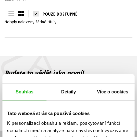
Young adult (SK)
Zahraniční literatura
Zdraví a životní styl
POUZE DOSTUPNÉ
Nebyly nalezeny žádné tituly
Všechny tituly
Budete to vědět jako první!
Zajímá Vás, jaký knižní hit právě vychází, na jaké zboží je výhodná
sleva, jaká běží soutěž o ceny? Přihlášením k odběru našich e-
Souhlas
Detaily
Více o cookies
mailových novinek
souhlasíte se zpracováním osobních údajů
.
Vaše e-
Vaše e-
Přihlásit se
mailová
mailová
Vaše e-mailová adresa
Tato webová stránka používá cookies
adresa
adresa
K personalizaci obsahu a reklam, poskytování funkcí
sociálních médií a analýze naší návštěvnosti využíváme