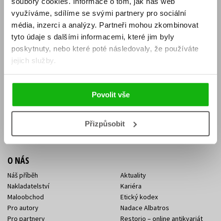
soubory cookies.
Informace o tom, jak náš web
E-SHOP
využíváme, sdílíme se svými partnery pro sociální
média, inzerci a analýzy.
Partneři mohou zkombinovat
Aktuality
Knižní novinky
tyto údaje s dalšími informacemi, které jim byly
Naši autoři
Dárkové poukazy
Obchodní podmínky
Affiliate program
poskytnuty, nebo které poté následovaly, že používáte
Jak nakoupit
Ochrana soukromí
jejich služby.
Doprava a platba
Zpětný odběr elektroodpadu
Benefitní a slevové programy
Povolit vše
KONTAKTY
Kontakt na e-shop
Kontakty Albatros Media
Přizpůsobit
Sídlo společnosti
O NÁS
Náš příběh
Aktuality
Nakladatelství
Kariéra
Maloobchod
Etický kodex
Pro autory
Nadace Albatros
Pro partnery
Restorio – online antikvariát