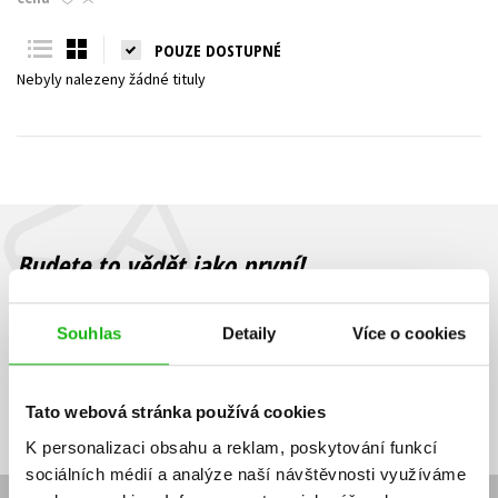
Young adult (SK)
Zahraniční literatura
Zdraví a životní styl
POUZE DOSTUPNÉ
Nebyly nalezeny žádné tituly
Všechny tituly
Budete to vědět jako první!
Zajímá Vás, jaký knižní hit právě vychází, na jaké zboží je výhodná
sleva, jaká běží soutěž o ceny? Přihlášením k odběru našich e-
Souhlas
Detaily
Více o cookies
mailových novinek
souhlasíte se zpracováním osobních údajů
.
Vaše e-
Vaše e-
Přihlásit se
mailová
mailová
Vaše e-mailová adresa
Tato webová stránka používá cookies
adresa
adresa
K personalizaci obsahu a reklam, poskytování funkcí
sociálních médií a analýze naší návštěvnosti využíváme