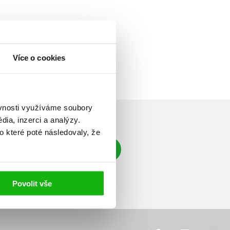
Více o cookies
ěvnosti využíváme soubory
ia, inzerci a analýzy.
o které poté následovaly, že
Přihlásit se
á adresa
Povolit vše