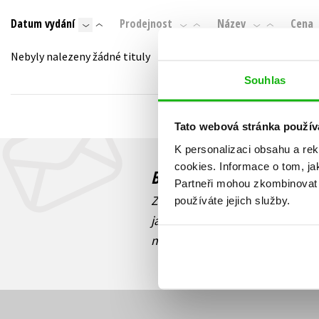
Auto - moto
Datum vydání
Prodejnost
Název
Cena
Jazyky
Beletrie pro děti
Kalendáře
Nebyly nalezeny žádné tituly
Beletrie pro dospělé
Kariéra a osobní rozvoj
Souhlas
Byznys a ekonomie
Komiks
Tato webová stránka použív
K personalizaci obsahu a re
V
cookies.
Informace o tom, ja
Budete to vědět jako prv
Partneři mohou zkombinovat t
Zajímá Vás, jaký knižní hit práv
používáte jejich služby.
jaká běží soutěž o ceny? Přihl
novinek
souhlasíte se zpracov