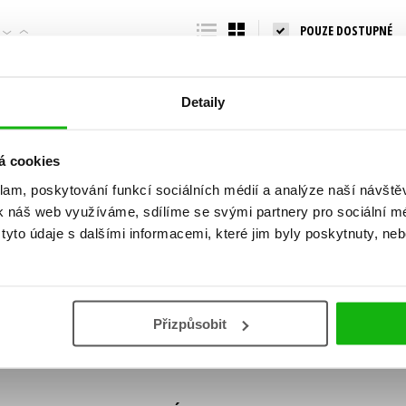
Populárně - naučná pro dospělé
POUZE DOSTUPNÉ
Young adult (SK)
Populárně - naučné pro děti
Zahraniční literatura
Předškoláci
Zdraví a životní styl
Detaily
Příroda a zahrada
á cookies
klam, poskytování funkcí sociálních médií a analýze naší návšt
šechny tituly
k náš web využíváme, sdílíme se svými partnery pro sociální méd
ní!
yto údaje s dalšími informacemi, které jim byly poskytnuty, neb
Vaše e-
Vaše e-
ě vychází, na jaké zboží je výhodná sleva,
mailová
mailová
Vaše e-mailov
adresa
adresa
ášením k odběru našich e-mailových
áním osobních údajů
.
Přizpůsobit