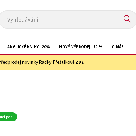
Vyhledávání
ANGLICKÉ KNIHY -20%
NOVÝ VÝPRODEJ -70 %
O NÁS
Předprodej novinky Radky Třeštíkové
ZDE
Přírodní vědy
Křížovky
Společnost, politika
Kuchařky
Technika a věda
New Adult
Učebnice
Ostatní
Umění a kultura
Počítače
ací pes
Výchova a pedagogika
Poezie
Young adult