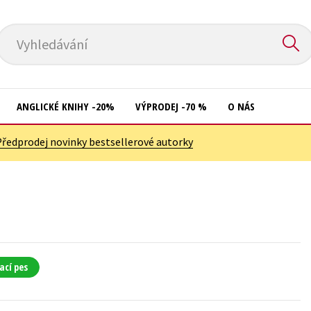
Vyhledávání
ANGLICKÉ KNIHY -20%
VÝPRODEJ -70 %
O NÁS
Předprodej novinky bestsellerové autorky
Přírodní vědy
Křížovky
Společnost, politika
Kuchařky
Technika a věda
New Adult
Učebnice
Ostatní
Umění a kultura
Počítače
ací pes
Výchova a pedagogika
Poezie
Young adult