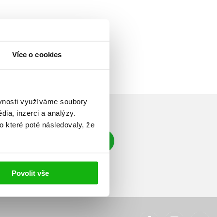
Více o cookies
ěvnosti využíváme soubory
ia, inzerci a analýzy.
o které poté následovaly, že
Přihlásit se
á adresa
Povolit vše