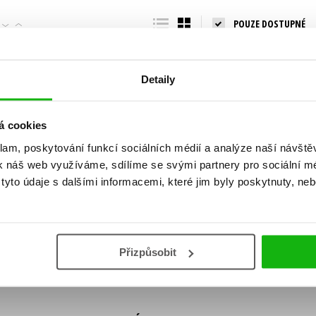
Populárně - naučná pro dospělé
POUZE DOSTUPNÉ
Young adult (SK)
Populárně - naučné pro děti
Zahraniční literatura
Předškoláci
Zdraví a životní styl
Detaily
Příroda a zahrada
á cookies
klam, poskytování funkcí sociálních médií a analýze naší návšt
šechny tituly
k náš web využíváme, sdílíme se svými partnery pro sociální méd
ní!
yto údaje s dalšími informacemi, které jim byly poskytnuty, neb
Vaše e-
Vaše e-
ě vychází, na jaké zboží je výhodná sleva,
mailová
mailová
Vaše e-mailov
adresa
adresa
ášením k odběru našich e-mailových
áním osobních údajů
.
Přizpůsobit