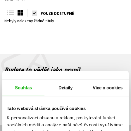
Young adult (SK)
Zahraniční literatura
Zdraví a životní styl
POUZE DOSTUPNÉ
Nebyly nalezeny žádné tituly
Všechny tituly
Budete to vědět jako první!
Zajímá Vás, jaký knižní hit právě vychází, na jaké zboží je výhodná
sleva, jaká běží soutěž o ceny? Přihlášením k odběru našich e-
Souhlas
Detaily
Více o cookies
mailových novinek
souhlasíte se zpracováním osobních údajů
.
Vaše e-
Vaše e-
Přihlásit se
mailová
mailová
Vaše e-mailová adresa
Tato webová stránka používá cookies
adresa
adresa
K personalizaci obsahu a reklam, poskytování funkcí
sociálních médií a analýze naší návštěvnosti využíváme