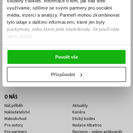
soubory cookies.
Informace o tom, jak náš web
E-SHOP
využíváme, sdílíme se svými partnery pro sociální
média, inzerci a analýzy.
Partneři mohou zkombinovat
Aktuality
Knižní novinky
tyto údaje s dalšími informacemi, které jim byly
Naši autoři
Dárkové poukazy
Obchodní podmínky
Affiliate program
poskytnuty, nebo které poté následovaly, že používáte
Jak nakoupit
Ochrana soukromí
jejich služby.
Doprava a platba
Zpětný odběr elektroodpadu
Benefitní a slevové programy
Povolit vše
KONTAKTY
Kontakt na e-shop
Kontakty Albatros Media
Přizpůsobit
Sídlo společnosti
O NÁS
Náš příběh
Aktuality
Nakladatelství
Kariéra
Maloobchod
Etický kodex
Pro autory
Nadace Albatros
Pro partnery
Restorio – online antikvariát