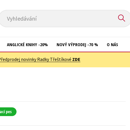
Vyhledávání
ANGLICKÉ KNIHY -20%
NOVÝ VÝPRODEJ -70 %
O NÁS
Předprodej novinky Radky Třeštíkové
ZDE
Přírodní vědy
Křížovky
Společnost, politika
Kuchařky
Technika a věda
New Adult
Učebnice
Ostatní
Umění a kultura
Počítače
ací pes
Výchova a pedagogika
Poezie
Young adult