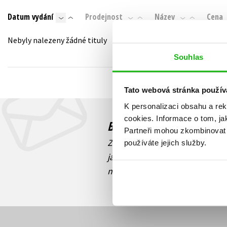
Auto - moto
Datum vydání
Prodejnost
Název
Cena
Jazyky
Beletrie pro děti
Kalendáře
Nebyly nalezeny žádné tituly
Beletrie pro dospělé
Kariéra a osobní rozvoj
Souhlas
Byznys a ekonomie
Komiks
Tato webová stránka použív
K personalizaci obsahu a re
V
cookies.
Informace o tom, ja
Budete to vědět jako prv
Partneři mohou zkombinovat t
Zajímá Vás, jaký knižní hit práv
používáte jejich služby.
jaká běží soutěž o ceny? Přihl
novinek
souhlasíte se zpracov