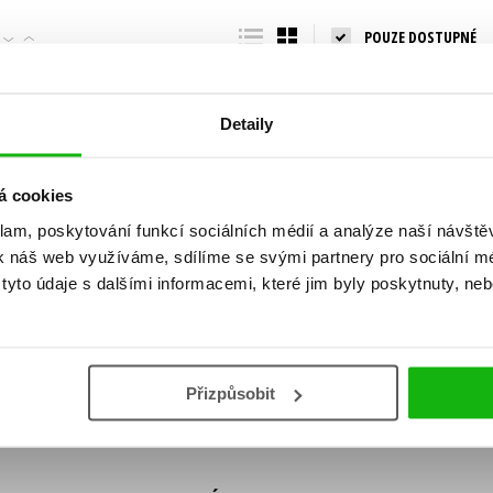
Populárně - naučná pro dospělé
POUZE DOSTUPNÉ
Young adult (SK)
Populárně - naučné pro děti
Zahraniční literatura
Předškoláci
Zdraví a životní styl
Detaily
Příroda a zahrada
á cookies
klam, poskytování funkcí sociálních médií a analýze naší návšt
šechny tituly
k náš web využíváme, sdílíme se svými partnery pro sociální méd
ní!
yto údaje s dalšími informacemi, které jim byly poskytnuty, neb
Vaše e-
Vaše e-
ě vychází, na jaké zboží je výhodná sleva,
mailová
mailová
Vaše e-mailov
adresa
adresa
ášením k odběru našich e-mailových
áním osobních údajů
.
Přizpůsobit