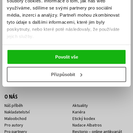
soubory cookies.
Informace o tom, jak náš web
E-SHOP
využíváme, sdílíme se svými partnery pro sociální
média, inzerci a analýzy.
Partneři mohou zkombinovat
Aktuality
Knižní novinky
tyto údaje s dalšími informacemi, které jim byly
Naši autoři
Dárkové poukazy
Obchodní podmínky
Affiliate program
poskytnuty, nebo které poté následovaly, že používáte
Jak nakoupit
Ochrana soukromí
jejich služby.
Doprava a platba
Zpětný odběr elektroodpadu
Benefitní a slevové programy
Povolit vše
KONTAKTY
Kontakt na e-shop
Kontakty Albatros Media
Přizpůsobit
Sídlo společnosti
O NÁS
Náš příběh
Aktuality
Nakladatelství
Kariéra
Maloobchod
Etický kodex
Pro autory
Nadace Albatros
Pro partnery
Restorio – online antikvariát