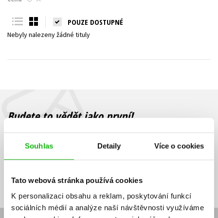
Young adult (SK)
Zahraniční literatura
Zdraví a životní styl
POUZE DOSTUPNÉ
Nebyly nalezeny žádné tituly
Všechny tituly
Budete to vědět jako první!
Zajímá Vás, jaký knižní hit právě vychází, na jaké zboží je výhodná
sleva, jaká běží soutěž o ceny? Přihlášením k odběru našich e-
Souhlas
Detaily
Více o cookies
mailových novinek
souhlasíte se zpracováním osobních údajů
.
Vaše e-
Vaše e-
Přihlásit se
mailová
mailová
Vaše e-mailová adresa
Tato webová stránka používá cookies
adresa
adresa
K personalizaci obsahu a reklam, poskytování funkcí
sociálních médií a analýze naší návštěvnosti využíváme