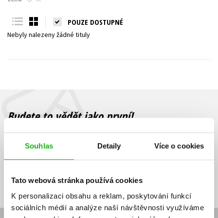
Young adult (SK)
Zahraniční literatura
Zdraví a životní styl
POUZE DOSTUPNÉ
Nebyly nalezeny žádné tituly
Všechny tituly
Budete to vědět jako první!
Zajímá Vás, jaký knižní hit právě vychází, na jaké zboží je výhodná
sleva, jaká běží soutěž o ceny? Přihlášením k odběru našich e-
Souhlas
Detaily
Více o cookies
mailových novinek
souhlasíte se zpracováním osobních údajů
.
Vaše e-
Vaše e-
Přihlásit se
mailová
mailová
Vaše e-mailová adresa
Tato webová stránka používá cookies
adresa
adresa
K personalizaci obsahu a reklam, poskytování funkcí
sociálních médií a analýze naší návštěvnosti využíváme