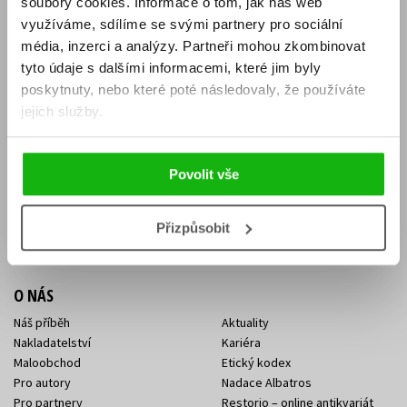
soubory cookies.
Informace o tom, jak náš web
E-SHOP
využíváme, sdílíme se svými partnery pro sociální
média, inzerci a analýzy.
Partneři mohou zkombinovat
Aktuality
Knižní novinky
tyto údaje s dalšími informacemi, které jim byly
Naši autoři
Dárkové poukazy
Obchodní podmínky
Affiliate program
poskytnuty, nebo které poté následovaly, že používáte
Jak nakoupit
Ochrana soukromí
jejich služby.
Doprava a platba
Zpětný odběr elektroodpadu
Benefitní a slevové programy
Povolit vše
KONTAKTY
Kontakt na e-shop
Kontakty Albatros Media
Přizpůsobit
Sídlo společnosti
O NÁS
Náš příběh
Aktuality
Nakladatelství
Kariéra
Maloobchod
Etický kodex
Pro autory
Nadace Albatros
Pro partnery
Restorio – online antikvariát