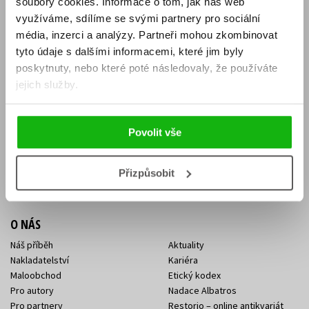
soubory cookies.
Informace o tom, jak náš web
E-SHOP
využíváme, sdílíme se svými partnery pro sociální
média, inzerci a analýzy.
Partneři mohou zkombinovat
Aktuality
Knižní novinky
tyto údaje s dalšími informacemi, které jim byly
Naši autoři
Dárkové poukazy
Obchodní podmínky
Affiliate program
poskytnuty, nebo které poté následovaly, že používáte
Jak nakoupit
Ochrana soukromí
jejich služby.
Doprava a platba
Zpětný odběr elektroodpadu
Benefitní a slevové programy
Povolit vše
KONTAKTY
Kontakt na e-shop
Kontakty Albatros Media
Přizpůsobit
Sídlo společnosti
O NÁS
Náš příběh
Aktuality
Nakladatelství
Kariéra
Maloobchod
Etický kodex
Pro autory
Nadace Albatros
Pro partnery
Restorio – online antikvariát