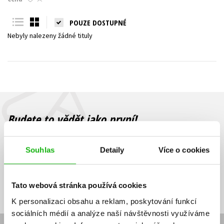
Young adult (SK)
Zahraniční literatura
Zdraví a životní styl
POUZE DOSTUPNÉ
Nebyly nalezeny žádné tituly
Všechny tituly
Budete to vědět jako první!
Zajímá Vás, jaký knižní hit právě vychází, na jaké zboží je výhodná
sleva, jaká běží soutěž o ceny? Přihlášením k odběru našich e-
Souhlas
Detaily
Více o cookies
mailových novinek
souhlasíte se zpracováním osobních údajů
.
Vaše e-
Vaše e-
Přihlásit se
mailová
mailová
Vaše e-mailová adresa
Tato webová stránka používá cookies
adresa
adresa
K personalizaci obsahu a reklam, poskytování funkcí
sociálních médií a analýze naší návštěvnosti využíváme