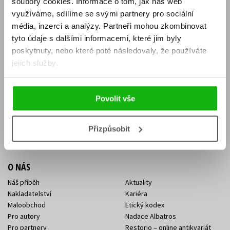
soubory cookies.
Informace o tom, jak náš web
E-SHOP
využíváme, sdílíme se svými partnery pro sociální
média, inzerci a analýzy.
Partneři mohou zkombinovat
Aktuality
Knižní novinky
tyto údaje s dalšími informacemi, které jim byly
Naši autoři
Dárkové poukazy
Obchodní podmínky
Affiliate program
poskytnuty, nebo které poté následovaly, že používáte
Jak nakoupit
Ochrana soukromí
jejich služby.
Doprava a platba
Zpětný odběr elektroodpadu
Benefitní a slevové programy
Povolit vše
KONTAKTY
Kontakt na e-shop
Kontakty Albatros Media
Přizpůsobit
Sídlo společnosti
O NÁS
Náš příběh
Aktuality
Nakladatelství
Kariéra
Maloobchod
Etický kodex
Pro autory
Nadace Albatros
Pro partnery
Restorio – online antikvariát