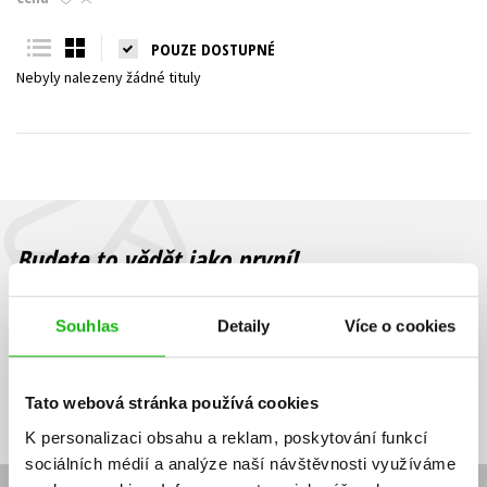
Young adult (SK)
Zahraniční literatura
Zdraví a životní styl
POUZE DOSTUPNÉ
Nebyly nalezeny žádné tituly
Všechny tituly
Budete to vědět jako první!
Zajímá Vás, jaký knižní hit právě vychází, na jaké zboží je výhodná
sleva, jaká běží soutěž o ceny? Přihlášením k odběru našich e-
Souhlas
Detaily
Více o cookies
mailových novinek
souhlasíte se zpracováním osobních údajů
.
Vaše e-
Vaše e-
Přihlásit se
mailová
mailová
Vaše e-mailová adresa
Tato webová stránka používá cookies
adresa
adresa
K personalizaci obsahu a reklam, poskytování funkcí
sociálních médií a analýze naší návštěvnosti využíváme