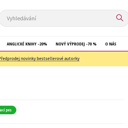
Vyhledávání
ANGLICKÉ KNIHY -20%
NOVÝ VÝPRODEJ -70 %
O NÁS
Předprodej novinky bestsellerové autorky
Přírodní vědy
Křížovky
Společnost, politika
Kuchařky
Technika a věda
New Adult
Učebnice
Ostatní
Umění a kultura
Počítače
ací pes
Výchova a pedagogika
Poezie
Young adult