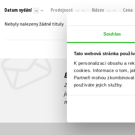
Auto - moto
Datum vydání
Prodejnost
Název
Cena
Jazyky
Beletrie pro děti
Kalendáře
Nebyly nalezeny žádné tituly
Beletrie pro dospělé
Kariéra a osobní rozvoj
Souhlas
Byznys a ekonomie
Komiks
Tato webová stránka použív
K personalizaci obsahu a re
V
cookies.
Informace o tom, ja
Budete to vědět jako prv
Partneři mohou zkombinovat t
Zajímá Vás, jaký knižní hit práv
používáte jejich služby.
jaká běží soutěž o ceny? Přihl
novinek
souhlasíte se zpracov