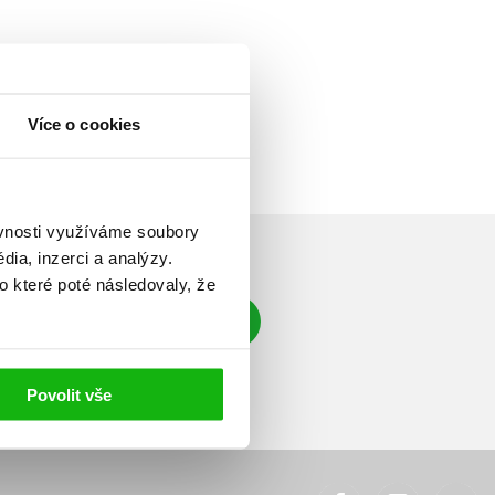
Více o cookies
ěvnosti využíváme soubory
ia, inzerci a analýzy.
o které poté následovaly, že
Přihlásit se
á adresa
Povolit vše