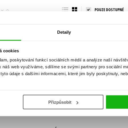
Populárně - naučná pro dospělé
POUZE DOSTUPNÉ
Young adult (SK)
Populárně - naučné pro děti
Zahraniční literatura
Předškoláci
Zdraví a životní styl
Detaily
Příroda a zahrada
á cookies
klam, poskytování funkcí sociálních médií a analýze naší návšt
šechny tituly
k náš web využíváme, sdílíme se svými partnery pro sociální méd
ní!
yto údaje s dalšími informacemi, které jim byly poskytnuty, neb
Vaše e-
Vaše e-
ě vychází, na jaké zboží je výhodná sleva,
mailová
mailová
Vaše e-mailov
adresa
adresa
ášením k odběru našich e-mailových
áním osobních údajů
.
Přizpůsobit