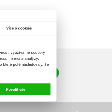
Více o cookies
ěvnosti využíváme soubory
ia, inzerci a analýzy.
o které poté následovaly, že
Přihlásit se
á adresa
Povolit vše