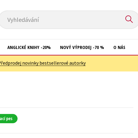
Vyhledávání
ANGLICKÉ KNIHY -20%
NOVÝ VÝPRODEJ -70 %
O NÁS
Předprodej novinky bestsellerové autorky
Přírodní vědy
Křížovky
Společnost, politika
Kuchařky
Technika a věda
New Adult
Učebnice
Ostatní
Umění a kultura
Počítače
ací pes
Výchova a pedagogika
Poezie
Young adult