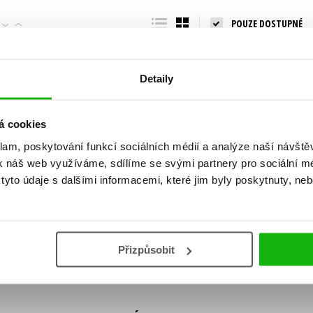
Populárně - naučná pro dospělé
POUZE DOSTUPNÉ
Young adult (SK)
Populárně - naučné pro děti
Zahraniční literatura
Předškoláci
Zdraví a životní styl
Detaily
Příroda a zahrada
á cookies
klam, poskytování funkcí sociálních médií a analýze naší návšt
šechny tituly
k náš web využíváme, sdílíme se svými partnery pro sociální méd
ní!
yto údaje s dalšími informacemi, které jim byly poskytnuty, neb
Vaše e-
Vaše e-
ě vychází, na jaké zboží je výhodná sleva,
mailová
mailová
Vaše e-mailov
adresa
adresa
ášením k odběru našich e-mailových
áním osobních údajů
.
Přizpůsobit