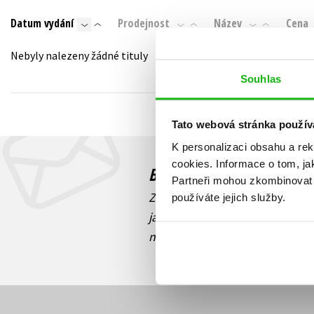
Auto - moto
Datum vydání
Prodejnost
Název
Cena
Jazyky
Beletrie pro děti
Kalendáře
Nebyly nalezeny žádné tituly
Beletrie pro dospělé
Kariéra a osobní rozvoj
Souhlas
Byznys a ekonomie
Komiks
Tato webová stránka použív
K personalizaci obsahu a re
V
cookies.
Informace o tom, ja
Budete to vědět jako prv
Partneři mohou zkombinovat t
Zajímá Vás, jaký knižní hit práv
používáte jejich služby.
jaká běží soutěž o ceny? Přihl
novinek
souhlasíte se zpracov