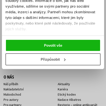
soubory cookies.
Informace o tom, jak náš web
E-SHOP
využíváme, sdílíme se svými partnery pro sociální
média, inzerci a analýzy.
Partneři mohou zkombinovat
Aktuality
Knižní novinky
tyto údaje s dalšími informacemi, které jim byly
Naši autoři
Dárkové poukazy
Obchodní podmínky
Affiliate program
poskytnuty, nebo které poté následovaly, že používáte
Jak nakoupit
Ochrana soukromí
jejich služby.
Doprava a platba
Zpětný odběr elektroodpadu
Benefitní a slevové programy
Povolit vše
KONTAKTY
Kontakt na e-shop
Kontakty Albatros Media
Přizpůsobit
Sídlo společnosti
O NÁS
Náš příběh
Aktuality
Nakladatelství
Kariéra
Maloobchod
Etický kodex
Pro autory
Nadace Albatros
Pro partnery
Restorio – online antikvariát