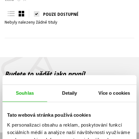
Young adult (SK)
Zahraniční literatura
Zdraví a životní styl
POUZE DOSTUPNÉ
Nebyly nalezeny žádné tituly
Všechny tituly
Budete to vědět jako první!
Zajímá Vás, jaký knižní hit právě vychází, na jaké zboží je výhodná
sleva, jaká běží soutěž o ceny? Přihlášením k odběru našich e-
Souhlas
Detaily
Více o cookies
mailových novinek
souhlasíte se zpracováním osobních údajů
.
Vaše e-
Vaše e-
Přihlásit se
mailová
mailová
Vaše e-mailová adresa
Tato webová stránka používá cookies
adresa
adresa
K personalizaci obsahu a reklam, poskytování funkcí
sociálních médií a analýze naší návštěvnosti využíváme