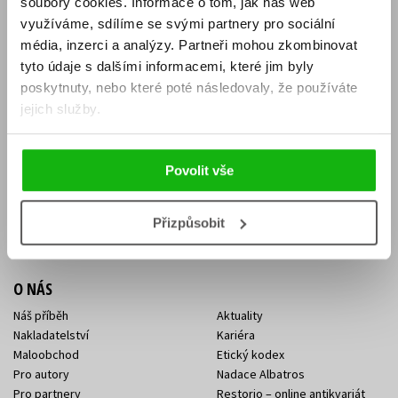
soubory cookies.
Informace o tom, jak náš web
E-SHOP
využíváme, sdílíme se svými partnery pro sociální
média, inzerci a analýzy.
Partneři mohou zkombinovat
Aktuality
Knižní novinky
tyto údaje s dalšími informacemi, které jim byly
Naši autoři
Dárkové poukazy
Obchodní podmínky
Affiliate program
poskytnuty, nebo které poté následovaly, že používáte
Jak nakoupit
Ochrana soukromí
jejich služby.
Doprava a platba
Zpětný odběr elektroodpadu
Benefitní a slevové programy
Povolit vše
KONTAKTY
Kontakt na e-shop
Kontakty Albatros Media
Přizpůsobit
Sídlo společnosti
O NÁS
Náš příběh
Aktuality
Nakladatelství
Kariéra
Maloobchod
Etický kodex
Pro autory
Nadace Albatros
Pro partnery
Restorio – online antikvariát