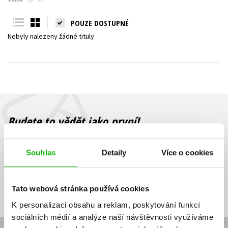
Young adult (SK)
Zahraniční literatura
Zdraví a životní styl
POUZE DOSTUPNÉ
Nebyly nalezeny žádné tituly
Všechny tituly
Budete to vědět jako první!
Zajímá Vás, jaký knižní hit právě vychází, na jaké zboží je výhodná
sleva, jaká běží soutěž o ceny? Přihlášením k odběru našich e-
Souhlas
Detaily
Více o cookies
mailových novinek
souhlasíte se zpracováním osobních údajů
.
Vaše e-
Vaše e-
Přihlásit se
mailová
mailová
Vaše e-mailová adresa
Tato webová stránka používá cookies
adresa
adresa
K personalizaci obsahu a reklam, poskytování funkcí
sociálních médií a analýze naší návštěvnosti využíváme