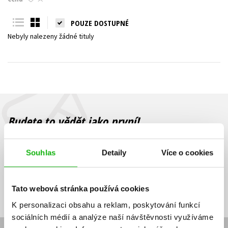
Young adult (SK)
Zahraniční literatura
Zdraví a životní styl
POUZE DOSTUPNÉ
Nebyly nalezeny žádné tituly
Všechny tituly
Budete to vědět jako první!
Zajímá Vás, jaký knižní hit právě vychází, na jaké zboží je výhodná
sleva, jaká běží soutěž o ceny? Přihlášením k odběru našich e-
Souhlas
Detaily
Více o cookies
mailových novinek
souhlasíte se zpracováním osobních údajů
.
Vaše e-
Vaše e-
Přihlásit se
mailová
mailová
Vaše e-mailová adresa
Tato webová stránka používá cookies
adresa
adresa
K personalizaci obsahu a reklam, poskytování funkcí
sociálních médií a analýze naší návštěvnosti využíváme