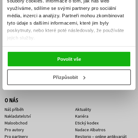
soubory cookies.
Informace o tom, jak náš web
E-SHOP
využíváme, sdílíme se svými partnery pro sociální
média, inzerci a analýzy.
Partneři mohou zkombinovat
Aktuality
Knižní novinky
tyto údaje s dalšími informacemi, které jim byly
Naši autoři
Dárkové poukazy
Obchodní podmínky
Affiliate program
poskytnuty, nebo které poté následovaly, že používáte
Jak nakoupit
Ochrana soukromí
jejich služby.
Doprava a platba
Zpětný odběr elektroodpadu
Benefitní a slevové programy
Povolit vše
KONTAKTY
Kontakt na e-shop
Kontakty Albatros Media
Přizpůsobit
Sídlo společnosti
O NÁS
Náš příběh
Aktuality
Nakladatelství
Kariéra
Maloobchod
Etický kodex
Pro autory
Nadace Albatros
Pro partnery
Restorio – online antikvariát