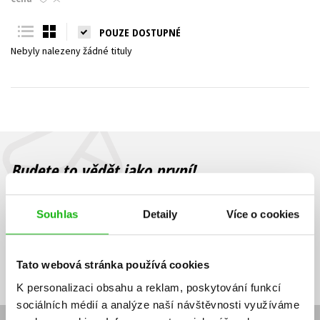
Young adult (SK)
Zahraniční literatura
Zdraví a životní styl
POUZE DOSTUPNÉ
Nebyly nalezeny žádné tituly
Všechny tituly
Budete to vědět jako první!
Zajímá Vás, jaký knižní hit právě vychází, na jaké zboží je výhodná
sleva, jaká běží soutěž o ceny? Přihlášením k odběru našich e-
Souhlas
Detaily
Více o cookies
mailových novinek
souhlasíte se zpracováním osobních údajů
.
Vaše e-
Vaše e-
Přihlásit se
mailová
mailová
Vaše e-mailová adresa
Tato webová stránka používá cookies
adresa
adresa
K personalizaci obsahu a reklam, poskytování funkcí
sociálních médií a analýze naší návštěvnosti využíváme