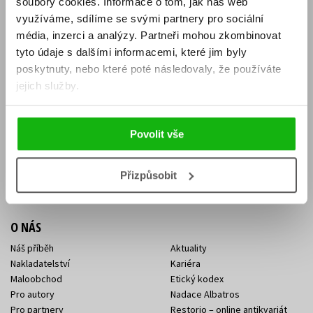
soubory cookies.
Informace o tom, jak náš web
E-SHOP
využíváme, sdílíme se svými partnery pro sociální
média, inzerci a analýzy.
Partneři mohou zkombinovat
Aktuality
Knižní novinky
tyto údaje s dalšími informacemi, které jim byly
Naši autoři
Dárkové poukazy
Obchodní podmínky
Affiliate program
poskytnuty, nebo které poté následovaly, že používáte
Jak nakoupit
Ochrana soukromí
jejich služby.
Doprava a platba
Zpětný odběr elektroodpadu
Benefitní a slevové programy
Povolit vše
KONTAKTY
Kontakt na e-shop
Kontakty Albatros Media
Přizpůsobit
Sídlo společnosti
O NÁS
Náš příběh
Aktuality
Nakladatelství
Kariéra
Maloobchod
Etický kodex
Pro autory
Nadace Albatros
Pro partnery
Restorio – online antikvariát