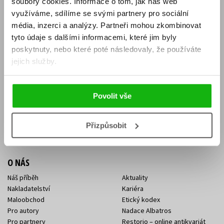
soubory cookies.
Informace o tom, jak náš web
E-SHOP
využíváme, sdílíme se svými partnery pro sociální
média, inzerci a analýzy.
Partneři mohou zkombinovat
Aktuality
Knižní novinky
tyto údaje s dalšími informacemi, které jim byly
Naši autoři
Dárkové poukazy
Obchodní podmínky
Affiliate program
poskytnuty, nebo které poté následovaly, že používáte
Jak nakoupit
Ochrana soukromí
jejich služby.
Doprava a platba
Zpětný odběr elektroodpadu
Benefitní a slevové programy
Povolit vše
KONTAKTY
Kontakt na e-shop
Kontakty Albatros Media
Přizpůsobit
Sídlo společnosti
O NÁS
Náš příběh
Aktuality
Nakladatelství
Kariéra
Maloobchod
Etický kodex
Pro autory
Nadace Albatros
Pro partnery
Restorio – online antikvariát