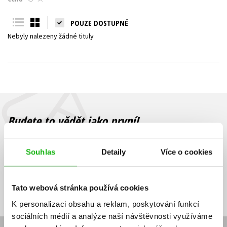
Young adult (SK)
Zahraniční literatura
Zdraví a životní styl
POUZE DOSTUPNÉ
Nebyly nalezeny žádné tituly
Všechny tituly
Budete to vědět jako první!
Zajímá Vás, jaký knižní hit právě vychází, na jaké zboží je výhodná
sleva, jaká běží soutěž o ceny? Přihlášením k odběru našich e-
Souhlas
Detaily
Více o cookies
mailových novinek
souhlasíte se zpracováním osobních údajů
.
Vaše e-
Vaše e-
Přihlásit se
mailová
mailová
Vaše e-mailová adresa
Tato webová stránka používá cookies
adresa
adresa
K personalizaci obsahu a reklam, poskytování funkcí
sociálních médií a analýze naší návštěvnosti využíváme