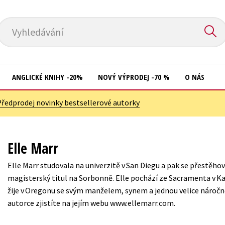
Vyhledávání
ANGLICKÉ KNIHY -20%
NOVÝ VÝPRODEJ -70 %
O NÁS
Předprodej novinky bestsellerové autorky
Přírodní vědy
Křížovky
Společnost, politika
Kuchařky
Elle Marr
Technika a věda
New Adult
Elle Marr studovala na univerzitě v San Diegu a pak se přestěhov
Učebnice
Ostatní
magisterský titul na Sorbonně. Elle pochází ze Sacramenta v Kal
Umění a kultura
žije v Oregonu se svým manželem, synem a jednou velice náročn
Počítače
autorce zjistíte na jejím webu www.ellemarr.com.
Výchova a pedagogika
Poezie
Young adult