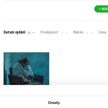
Populárně - naučná pro dospělé
Young adult (SK)
Hlíd
Populárně - naučné pro děti
Zahraniční literatura
Předškoláci
Zdraví a životní styl
Příroda a zahrada
Datum vydání
Prodejnost
Název
Cena
šechny tituly
Detaily