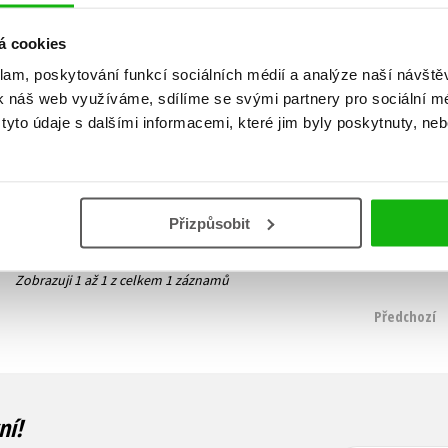
á cookies
klam, poskytování funkcí sociálních médií a analýze naší návšt
Pohřbené lži
k náš web využíváme, sdílíme se svými partnery pro sociální méd
Elle Marr
yto údaje s dalšími informacemi, které jim byly poskytnuty, neb
279 Kč
349 Kč
Do košíku
Přizpůsobit
Zobrazuji 1 až 1 z celkem 1 záznamů
Předchozí
ní!