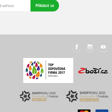
Přihlásit se
á adresa