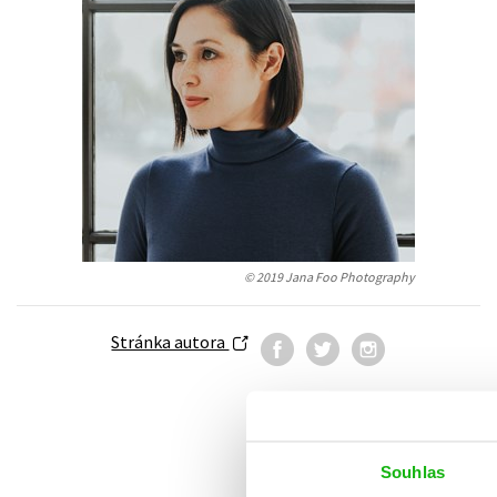
Auto - moto
Jazyky
Beletrie pro děti
Kalendáře
Beletrie pro dospělé
Kariéra a osobní rozvoj
Byznys a ekonomie
Komiks
V
© 2019 Jana Foo Photography
Stránka autora
Souhlas