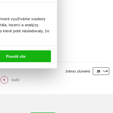
ěvnosti využíváme soubory
ia, inzerci a analýzy.
o které poté následovaly, že
Povolit vše
Zobraz záznamů
1
Další