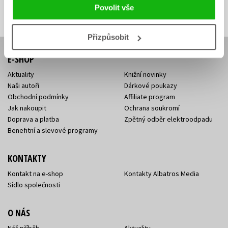
Přihlásit se
mailová
mailová
Vaše e-mailová adresa
Povolit vše
adresa
adresa
Přizpůsobit
E-SHOP
Aktuality
Knižní novinky
Naši autoři
Dárkové poukazy
Obchodní podmínky
Affiliate program
Jak nakoupit
Ochrana soukromí
Doprava a platba
Zpětný odběr elektroodpadu
Benefitní a slevové programy
KONTAKTY
Kontakt na e-shop
Kontakty Albatros Media
Sídlo společnosti
O NÁS