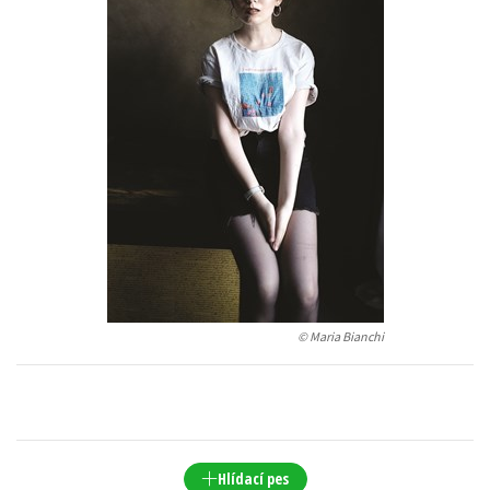
Young adult (SK)
Zahraniční literatura
Zdraví a životní styl
Všechny tituly
© Maria Bianchi
Hlídací pes