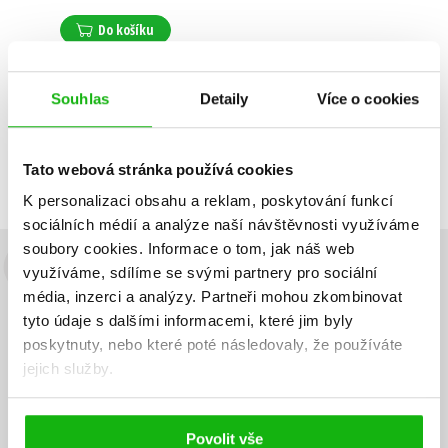
Do košíku
Souhlas
Detaily
Více o cookies
Zobrazuji 1 až 1 z celkem 1 záznamů
Zobraz záznamů
Tato webová stránka používá cookies
Předchozí
1
Další
K personalizaci obsahu a reklam, poskytování funkcí
sociálních médií a analýze naší návštěvnosti využíváme
soubory cookies.
Informace o tom, jak náš web
využíváme, sdílíme se svými partnery pro sociální
Budete to vědět jako první!
média, inzerci a analýzy.
Partneři mohou zkombinovat
Zajímá Vás, jaký knižní hit právě vychází, na jaké zboží je výhodná
tyto údaje s dalšími informacemi, které jim byly
sleva, jaká běží soutěž o ceny? Přihlášením k odběru našich e-
poskytnuty, nebo které poté následovaly, že používáte
mailových novinek
souhlasíte se zpracováním osobních údajů
.
jejich služby.
Vaše e-
Vaše e-
Přihlásit se
mailová
mailová
Vaše e-mailová adresa
adresa
adresa
Povolit vše