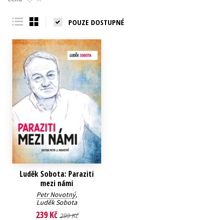
Young adult (SK)
Zahraniční literatura
Zdraví a životní styl
POUZE DOSTUPNÉ
Všechny tituly
Luděk Sobota: Paraziti
mezi námi
Petr Novotný
,
Luděk Sobota
239 Kč
299 Kč