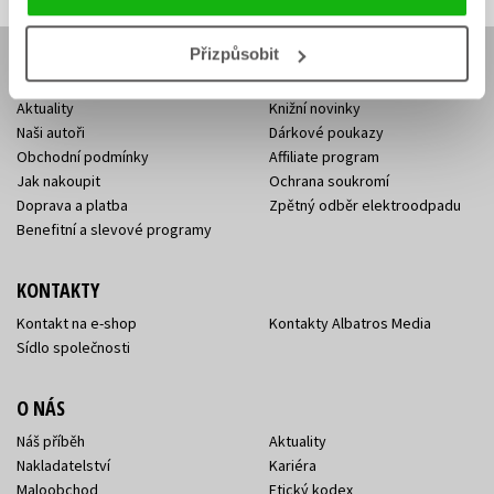
Přizpůsobit
E-SHOP
Aktuality
Knižní novinky
Naši autoři
Dárkové poukazy
Obchodní podmínky
Affiliate program
Jak nakoupit
Ochrana soukromí
Doprava a platba
Zpětný odběr elektroodpadu
Benefitní a slevové programy
KONTAKTY
Kontakt na e-shop
Kontakty Albatros Media
Sídlo společnosti
O NÁS
Náš příběh
Aktuality
Nakladatelství
Kariéra
Maloobchod
Etický kodex