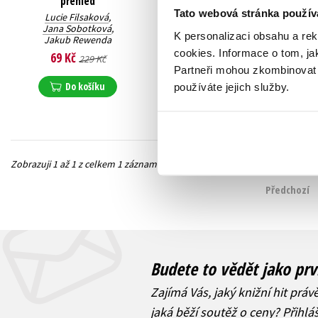
přehled
Tato webová stránka použív
Lucie Filsaková
,
Jana Sobotková
,
K personalizaci obsahu a re
Jakub Rewenda
cookies.
Informace o tom, ja
69 Kč
229 Kč
Partneři mohou zkombinovat t
Do košíku
používáte jejich služby.
Zobrazuji 1 až 1 z celkem 1 záznamů
Předchozí
Budete to vědět jako prv
Zajímá Vás, jaký knižní hit práv
jaká běží soutěž o ceny? Přihl