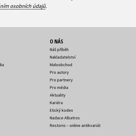
áním osobních údajů
.
O NÁS
Náš příběh
Nakladatelství
ia
Maloobchod
Pro autory
Pro partnery
Pro média
Aktuality
Kariéra
Etický kodex
Nadace Albatros
Restorio – online antikvariát