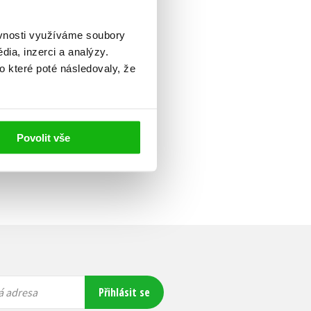
ěvnosti využíváme soubory
ia, inzerci a analýzy.
o které poté následovaly, že
Povolit vše
Přihlásit se
á adresa