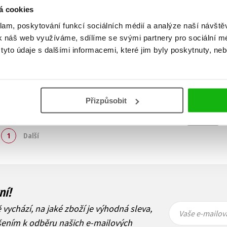
á cookies
klam, poskytování funkcí sociálních médií a analýze naší návšt
k náš web využíváme, sdílíme se svými partnery pro sociální méd
yto údaje s dalšími informacemi, které jim byly poskytnuty, neb
Přizpůsobit
Zobraz záznamů
1
Další
ní!
Vaše e-
Vaše e-
ě vychází, na jaké zboží je výhodná sleva,
mailová
mailová
Vaše e-mailov
adresa
adresa
ášením k odběru našich e-mailových