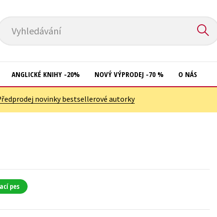
Vyhledávání
ANGLICKÉ KNIHY -20%
NOVÝ VÝPRODEJ -70 %
O NÁS
Předprodej novinky bestsellerové autorky
Přírodní vědy
Křížovky
Společnost, politika
Kuchařky
Technika a věda
New Adult
Učebnice
Ostatní
Umění a kultura
Počítače
ací pes
Výchova a pedagogika
Poezie
Young adult