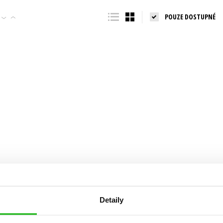
Populárně - naučná pro dospělé
POUZE DOSTUPNÉ
Young adult (SK)
Populárně - naučné pro děti
Zahraniční literatura
Předškoláci
Zdraví a životní styl
Příroda a zahrada
šechny tituly
Detaily