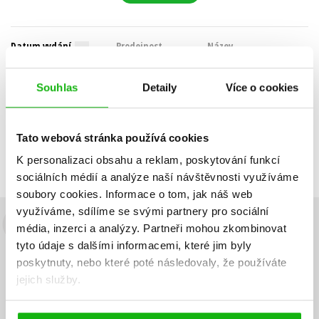
Datum vydání
Prodejnost
Název
Cena
Souhlas
Detaily
Více o cookies
POUZE DOSTUPNÉ
Nebyly nalezeny žádné tituly
Tato webová stránka používá cookies
K personalizaci obsahu a reklam, poskytování funkcí
sociálních médií a analýze naší návštěvnosti využíváme
soubory cookies.
Informace o tom, jak náš web
využíváme, sdílíme se svými partnery pro sociální
média, inzerci a analýzy.
Partneři mohou zkombinovat
Budete to vědět jako první!
tyto údaje s dalšími informacemi, které jim byly
Zajímá Vás, jaký knižní hit právě vychází, na jaké zboží je výhodná
poskytnuty, nebo které poté následovaly, že používáte
sleva, jaká běží soutěž o ceny? Přihlášením k odběru našich e-
jejich služby.
mailových novinek
souhlasíte se zpracováním osobních údajů
.
Vaše e-
Vaše e-