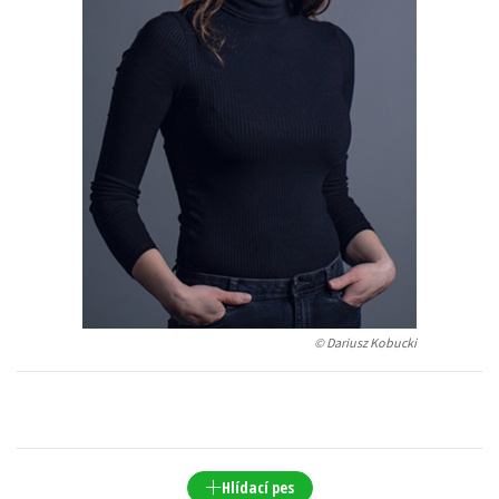
Young adult (SK)
Zahraniční literatura
Zdraví a životní styl
Všechny tituly
© Dariusz Kobucki
Hlídací pes