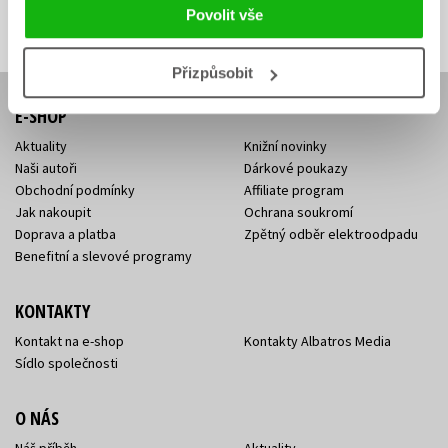
Přihlásit se
mailová
mailová
Vaše e-mailová adresa
Povolit vše
adresa
adresa
Přizpůsobit
E-SHOP
Aktuality
Knižní novinky
Naši autoři
Dárkové poukazy
Obchodní podmínky
Affiliate program
Jak nakoupit
Ochrana soukromí
Doprava a platba
Zpětný odběr elektroodpadu
Benefitní a slevové programy
KONTAKTY
Kontakt na e-shop
Kontakty Albatros Media
Sídlo společnosti
O NÁS