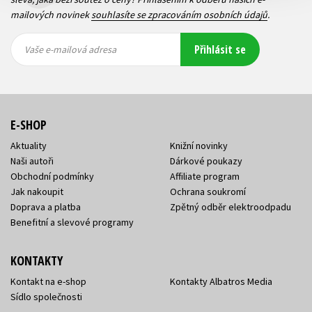
mailových novinek
souhlasíte se zpracováním osobních údajů
.
Vaše e-
Vaše e-
Přihlásit se
mailová
mailová
Vaše e-mailová adresa
adresa
adresa
E-SHOP
Aktuality
Knižní novinky
Naši autoři
Dárkové poukazy
Obchodní podmínky
Affiliate program
Jak nakoupit
Ochrana soukromí
Doprava a platba
Zpětný odběr elektroodpadu
Benefitní a slevové programy
KONTAKTY
Kontakt na e-shop
Kontakty Albatros Media
Sídlo společnosti