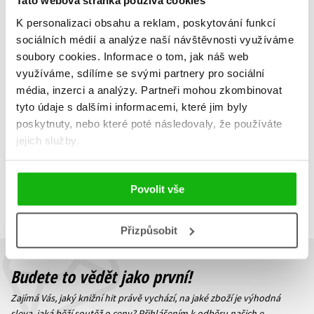
Tato webová stránka používá cookies
Rozvod šestkrát jinak
K personalizaci obsahu a reklam, poskytování funkcí
Petra Soukupová
,
Radek Ptáček
,
sociálních médií a analýze naší návštěvnosti využíváme
Jarmila Štuková
,
soubory cookies.
Informace o tom, jak náš web
Pavel Bušta
,
111 Kč
369 Kč
Petra Dvořáková
,
využíváme, sdílíme se svými partnery pro sociální
Michal Sýkora
,
média, inzerci a analýzy.
Partneři mohou zkombinovat
Tereza Semotamová
,
Do košíku
Ondřej Buddeus
tyto údaje s dalšími informacemi, které jim byly
poskytnuty, nebo které poté následovaly, že používáte
jejich služby.
Zobrazuji 1 až 1 z celkem 1 záznamů
Zobraz záznamů
Povolit vše
Předchozí
1
Další
Přizpůsobit
Budete to vědět jako první!
Zajímá Vás, jaký knižní hit právě vychází, na jaké zboží je výhodná
sleva, jaká běží soutěž o ceny? Přihlášením k odběru našich e-