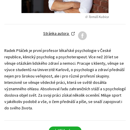
Young adult (SK)
Zahraniční literatura
Zdraví a životní styl
© Tomáš Kubica
Všechny tituly
Stránka autora
Radek Ptáček je první profesor lékařské psychologie v České
republice, klinický psycholog a psychoterapeut. Více než 20 let se
věnuje otázkám lidského zdraví a nemoci. Pracuje s klienty, věnuje se
výuce studentů na Univerzitě Karlově, o psychologii a zdraví přednáší
nejen pro širokou veřejnost, ale i pro různé profesní skupiny.
Intenzivně se věnuje vědecké práci, která ve světě dosáhla
významného ohlasu. Absolvoval řadu zahraničních stáží a s psychologií
doslova objel svět. Za svoji práci získal několik ocenění. Miluje sport
v jakékoliv podobě a vše, o čem přednáší a píše, se snaží zapojovat i
do svého života.