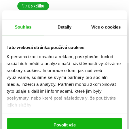
Do košíku
Souhlas
Detaily
Více o cookies
Zobrazuji 1 až 1 z celkem 1 záznamů
Zobraz záznamů
Předchozí
1
Další
Tato webová stránka používá cookies
K personalizaci obsahu a reklam, poskytování funkcí
sociálních médií a analýze naší návštěvnosti využíváme
soubory cookies.
Informace o tom, jak náš web
Budete to vědět jako první!
využíváme, sdílíme se svými partnery pro sociální
média, inzerci a analýzy.
Partneři mohou zkombinovat
Zajímá Vás, jaký knižní hit právě vychází, na jaké zboží je výhodná
tyto údaje s dalšími informacemi, které jim byly
sleva, jaká běží soutěž o ceny? Přihlášením k odběru našich e-
poskytnuty, nebo které poté následovaly, že používáte
mailových novinek
souhlasíte se zpracováním osobních údajů
.
jejich služby.
Vaše e-
Vaše e-
Přihlásit se
mailová
mailová
Vaše e-mailová adresa
adresa
adresa
Povolit vše