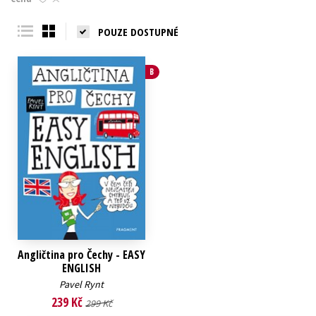
Young adult (SK)
Zahraniční literatura
Zdraví a životní styl
POUZE DOSTUPNÉ
Všechny tituly
B
Angličtina pro Čechy - EASY
ENGLISH
Pavel Rynt
239 Kč
299 Kč