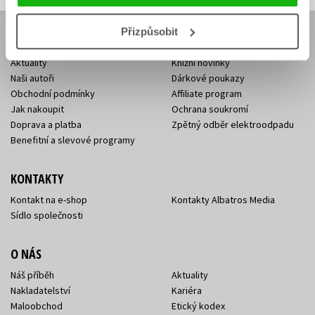
Přizpůsobit
E-SHOP
Aktuality
Knižní novinky
Naši autoři
Dárkové poukazy
Obchodní podmínky
Affiliate program
Jak nakoupit
Ochrana soukromí
Doprava a platba
Zpětný odběr elektroodpadu
Benefitní a slevové programy
KONTAKTY
Kontakt na e-shop
Kontakty Albatros Media
Sídlo společnosti
O NÁS
Náš příběh
Aktuality
Nakladatelství
Kariéra
Maloobchod
Etický kodex