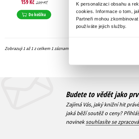
159 Kč
199 Kč
K personalizaci obsahu a re
cookies.
Informace o tom, ja
Do košíku
Partneři mohou zkombinovat t
používáte jejich služby.
Zobrazuji 1 až 1 z celkem 1 záznamů
Předchozí
Budete to vědět jako prv
Zajímá Vás, jaký knižní hit práv
jaká běží soutěž o ceny? Přihl
novinek
souhlasíte se zpracov