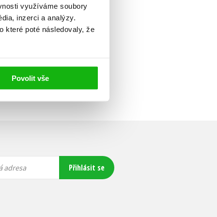
ěvnosti využíváme soubory
ia, inzerci a analýzy.
o které poté následovaly, že
Povolit vše
Přihlásit se
á adresa