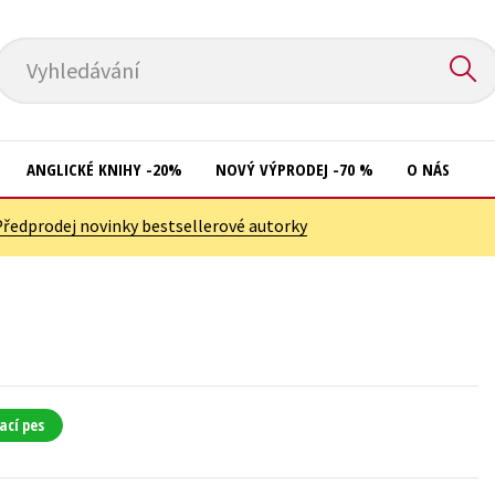
Vyhledávání
ANGLICKÉ KNIHY -20%
NOVÝ VÝPRODEJ -70 %
O NÁS
Předprodej novinky bestsellerové autorky
Přírodní vědy
Křížovky
Společnost, politika
Kuchařky
Technika a věda
New Adult
Učebnice
Ostatní
Umění a kultura
Počítače
ací pes
Výchova a pedagogika
Poezie
Young adult