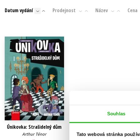
Auto - moto
Datum vydání
Prodejnost
Název
Cena
Jazyky
Beletrie pro děti
Kalendáře
Beletrie pro dospělé
Kariéra a osobní rozvoj
Byznys a ekonomie
Komiks
V
Souhlas
Únikovka: Strašidelný dům
Arthur Ténor
Tato webová stránka použív