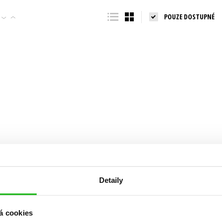
Populárně - naučná pro dospělé
POUZE DOSTUPNÉ
Young adult (SK)
Populárně - naučné pro děti
Zahraniční literatura
Předškoláci
Zdraví a životní styl
Příroda a zahrada
šechny tituly
Detaily
á cookies