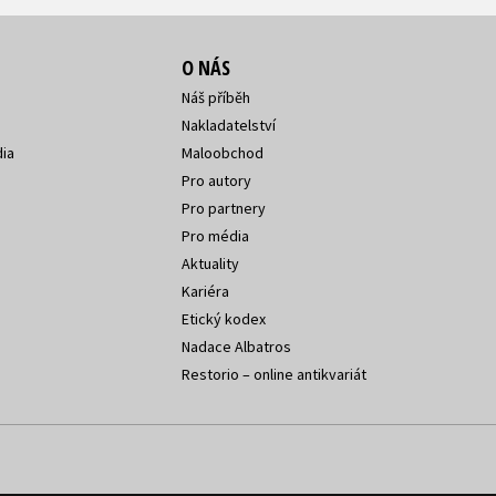
O NÁS
Náš příběh
Nakladatelství
ia
Maloobchod
Pro autory
Pro partnery
Pro média
Aktuality
Kariéra
Etický kodex
Nadace Albatros
Restorio – online antikvariát