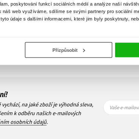
klam, poskytování funkcí sociálních médií a analýze naší návšt
k náš web využíváme, sdílíme se svými partnery pro sociální méd
yto údaje s dalšími informacemi, které jim byly poskytnuty, neb
Zobraz záznamů
Přizpůsobit
1
Další
ní!
Vaše e-
Vaše e-
ě vychází, na jaké zboží je výhodná sleva,
mailová
mailová
Vaše e-mailov
adresa
adresa
ášením k odběru našich e-mailových
áním osobních údajů
.