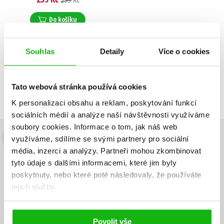
299 Kč
Jiří Hošek
,
Janek Kroupa
,
Jiří Kubík
,
Lucie Stuchlíková
,
Do košíku
Luděk Mádl
,
Josef Klíma
,
Jaromír Bosák
,
Veronika Jonášová
,
Janek Rubeš
,
Jindřich Šídlo
Souhlas
Detaily
Více o cookies
Zobrazuji 1 až 1 z celkem 1 záznamů
Zobraz záznamů
Tato webová stránka používá cookies
Předchozí
1
Další
K personalizaci obsahu a reklam, poskytování funkcí
sociálních médií a analýze naší návštěvnosti využíváme
soubory cookies.
Informace o tom, jak náš web
využíváme, sdílíme se svými partnery pro sociální
Budete to vědět jako první!
média, inzerci a analýzy.
Partneři mohou zkombinovat
Zajímá Vás, jaký knižní hit právě vychází, na jaké zboží je výhodná
tyto údaje s dalšími informacemi, které jim byly
sleva, jaká běží soutěž o ceny? Přihlášením k odběru našich e-
poskytnuty, nebo které poté následovaly, že používáte
mailových novinek
souhlasíte se zpracováním osobních údajů
.
jejich služby.
Vaše e-
Vaše e-
Přihlásit se
mailová
mailová
Vaše e-mailová adresa
adresa
adresa
Povolit vše