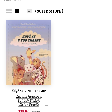
Young adult (SK)
Zahraniční literatura
Zdraví a životní styl
POUZE DOSTUPNÉ
Všechny tituly
Když se v zoo zhasne
Zuzana Hodková
,
Vojtěch Blažek
,
Václav Dolejší
,
Silvie Friedmannová
,
239 Kč