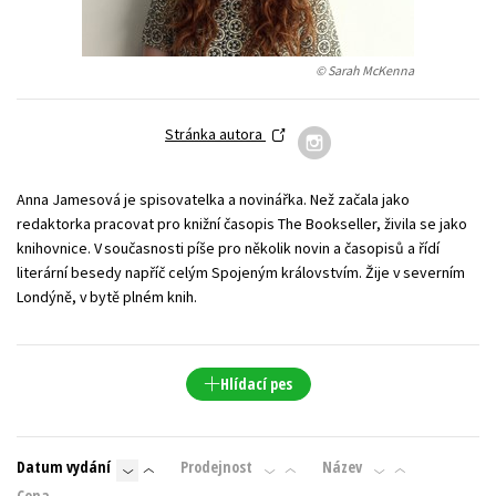
Young adult (SK)
Zahraniční literatura
Zdraví a životní styl
© Sarah McKenna
Všechny tituly
Stránka autora
Anna Jamesová je spisovatelka a novinářka. Než začala jako
redaktorka pracovat pro knižní časopis The Bookseller, živila se jako
knihovnice. V současnosti píše pro několik novin a časopisů a řídí
literární besedy napříč celým Spojeným královstvím. Žije v severním
Londýně, v bytě plném knih.
Hlídací pes
Datum vydání
Prodejnost
Název
Cena