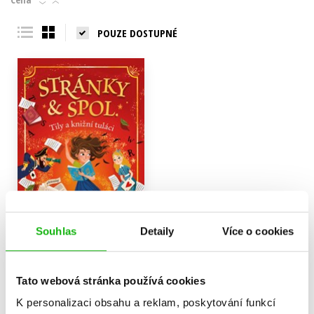
POUZE DOSTUPNÉ
Souhlas
Detaily
Více o cookies
Stránky & spol. – Tily a
Tato webová stránka používá cookies
knižní tuláci
Anna Jamesová
K personalizaci obsahu a reklam, poskytování funkcí