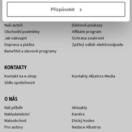
E-SHOP
Přizpůsobit
Aktuality
Knižní novinky
Naši autoři
Dárkové poukazy
Obchodní podmínky
Affiliate program
Jak nakoupit
Ochrana soukromí
Doprava a platba
Zpětný odběr elektroodpadu
Benefitní a slevové programy
KONTAKTY
Kontakt na e-shop
Kontakty Albatros Media
Sídlo společnosti
O NÁS
Náš příběh
Aktuality
Nakladatelství
Kariéra
Maloobchod
Etický kodex
Pro autory
Nadace Albatros