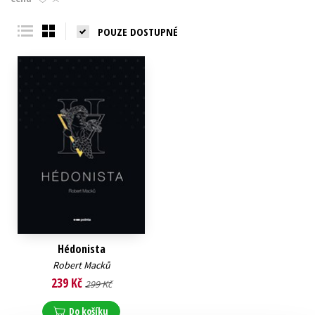
Young adult (SK)
Zahraniční literatura
Zdraví a životní styl
POUZE DOSTUPNÉ
Všechny tituly
Hédonista
Robert Macků
239 Kč
299 Kč
Do košíku