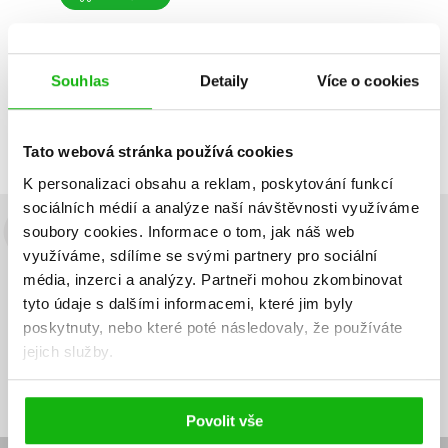
Souhlas
Detaily
Více o cookies
Zobrazuji 1 až 1 z celkem 1 záznamů
Zobraz záznamů
Předchozí
1
Další
Tato webová stránka používá cookies
K personalizaci obsahu a reklam, poskytování funkcí
sociálních médií a analýze naší návštěvnosti využíváme
soubory cookies.
Informace o tom, jak náš web
Budete to vědět jako první!
využíváme, sdílíme se svými partnery pro sociální
Zajímá Vás, jaký knižní hit právě vychází, na jaké zboží je výhodná
média, inzerci a analýzy.
Partneři mohou zkombinovat
sleva, jaká běží soutěž o ceny? Přihlášením k odběru našich e-
tyto údaje s dalšími informacemi, které jim byly
mailových novinek
souhlasíte se zpracováním osobních údajů
.
poskytnuty, nebo které poté následovaly, že používáte
jejich služby.
Vaše e-
Vaše e-
Přihlásit se
mailová
mailová
Vaše e-mailová adresa
adresa
adresa
Povolit vše