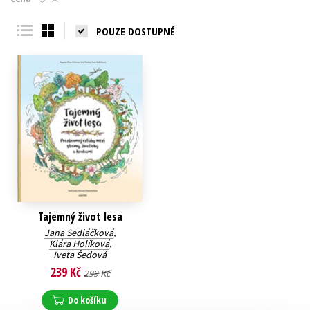
Young adult (SK)
Zahraniční literatura
Zdraví a životní styl
POUZE DOSTUPNÉ
Všechny tituly
Tajemný život lesa
Jana Sedláčková
,
Klára Holíková
,
Iveta Šedová
239 Kč
299 Kč
Do košíku