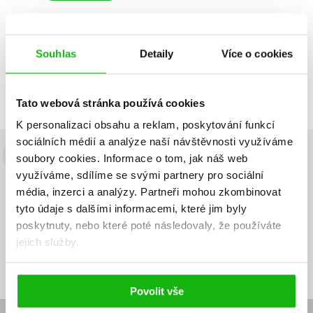
Souhlas
Detaily
Více o cookies
Zobrazuji 1 až 1 z celkem 1 záznamů
Zobraz záznamů
Předchozí
1
Další
Tato webová stránka používá cookies
K personalizaci obsahu a reklam, poskytování funkcí
sociálních médií a analýze naší návštěvnosti využíváme
soubory cookies.
Informace o tom, jak náš web
Budete to vědět jako první!
využíváme, sdílíme se svými partnery pro sociální
Zajímá Vás, jaký knižní hit právě vychází, na jaké zboží je výhodná
média, inzerci a analýzy.
Partneři mohou zkombinovat
sleva, jaká běží soutěž o ceny? Přihlášením k odběru našich e-
tyto údaje s dalšími informacemi, které jim byly
mailových novinek
souhlasíte se zpracováním osobních údajů
.
poskytnuty, nebo které poté následovaly, že používáte
jejich služby.
Vaše e-
Vaše e-
Přihlásit se
mailová
mailová
Vaše e-mailová adresa
adresa
adresa
Povolit vše