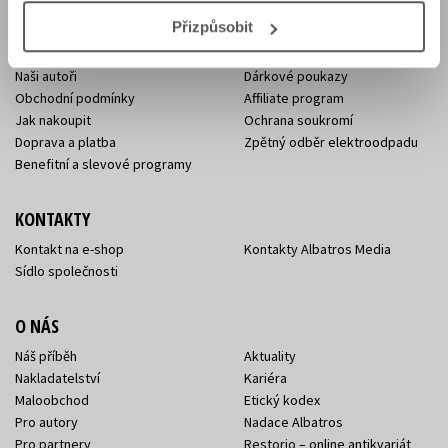
E-SHOP
Přizpůsobit
Aktuality
Knižní novinky
Naši autoři
Dárkové poukazy
Obchodní podmínky
Affiliate program
Jak nakoupit
Ochrana soukromí
Doprava a platba
Zpětný odběr elektroodpadu
Benefitní a slevové programy
KONTAKTY
Kontakt na e-shop
Kontakty Albatros Media
Sídlo společnosti
O NÁS
Náš příběh
Aktuality
Nakladatelství
Kariéra
Maloobchod
Etický kodex
Pro autory
Nadace Albatros
Pro partnery
Restorio – online antikvariát