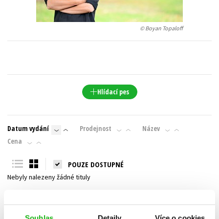
Young adult (SK)
Zahraniční literatura
Zdraví a životní styl
© Boyan Topaloff
Všechny tituly
Hlídací pes
Datum vydání
Prodejnost
Název
Cena
POUZE DOSTUPNÉ
Nebyly nalezeny žádné tituly
Souhlas
Detaily
Více o cookies