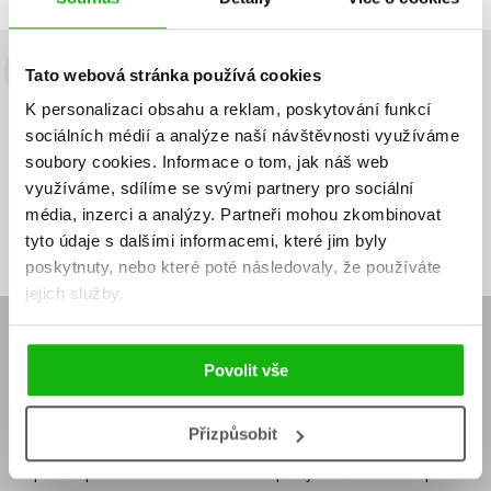
Tato webová stránka používá cookies
Budete to vědět jako první!
K personalizaci obsahu a reklam, poskytování funkcí
Zajímá Vás, jaký knižní hit právě vychází, na jaké zboží je výhodná
sociálních médií a analýze naší návštěvnosti využíváme
sleva, jaká běží soutěž o ceny? Přihlášením k odběru našich e-
soubory cookies.
Informace o tom, jak náš web
mailových novinek
souhlasíte se zpracováním osobních údajů
.
využíváme, sdílíme se svými partnery pro sociální
Vaše e-
Vaše e-
média, inzerci a analýzy.
Partneři mohou zkombinovat
Přihlásit se
mailová
mailová
Vaše e-mailová adresa
adresa
adresa
tyto údaje s dalšími informacemi, které jim byly
poskytnuty, nebo které poté následovaly, že používáte
jejich služby.
E-SHOP
Povolit vše
Aktuality
Knižní novinky
Naši autoři
Dárkové poukazy
Obchodní podmínky
Affiliate program
Přizpůsobit
Jak nakoupit
Ochrana soukromí
Doprava a platba
Zpětný odběr elektroodpadu