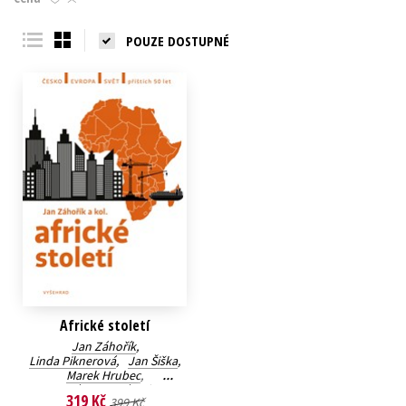
Young adult (SK)
Zahraniční literatura
Zdraví a životní styl
POUZE DOSTUPNÉ
Všechny tituly
Africké století
Jan Záhořík
,
Linda Piknerová
,
Jan Šiška
,
Marek Hrubec
,
Valéria Bankóová
,
319 Kč
399 Kč
Albert Kasanda
,