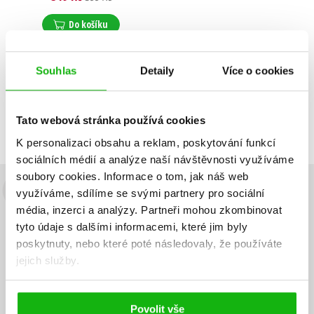
Daniel Křížek
,
Veronika Sobotková
Do košíku
Souhlas
Detaily
Více o cookies
Zobrazuji 1 až 1 z celkem 1 záznamů
Zobraz záznamů
Tato webová stránka používá cookies
Předchozí
1
Další
K personalizaci obsahu a reklam, poskytování funkcí
sociálních médií a analýze naší návštěvnosti využíváme
soubory cookies.
Informace o tom, jak náš web
využíváme, sdílíme se svými partnery pro sociální
Budete to vědět jako první!
média, inzerci a analýzy.
Partneři mohou zkombinovat
Zajímá Vás, jaký knižní hit právě vychází, na jaké zboží je výhodná
tyto údaje s dalšími informacemi, které jim byly
sleva, jaká běží soutěž o ceny? Přihlášením k odběru našich e-
poskytnuty, nebo které poté následovaly, že používáte
mailových novinek
souhlasíte se zpracováním osobních údajů
.
jejich služby.
Vaše e-
Vaše e-
Přihlásit se
mailová
mailová
Vaše e-mailová adresa
adresa
adresa
Povolit vše