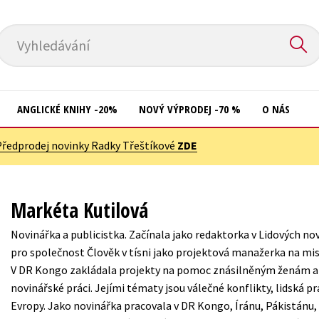
Vyhledávání
ANGLICKÉ KNIHY -20%
NOVÝ VÝPRODEJ -70 %
O NÁS
Předprodej novinky Radky Třeštíkové
ZDE
Přírodní vědy
Křížovky
Společnost, politika
Kuchařky
Markéta Kutilová
Technika a věda
New Adult
Novinářka a publicistka. Začínala jako redaktorka v Lidových no
Učebnice
Ostatní
pro společnost Člověk v tísni jako projektová manažerka na misíc
Umění a kultura
V DR Kongo zakládala projekty na pomoc znásilněným ženám a d
Počítače
novinářské práci. Jejími tématy jsou válečné konflikty, lidská p
Výchova a pedagogika
Poezie
Evropy. Jako novinářka pracovala v DR Kongo, Íránu, Pákistán
Young adult