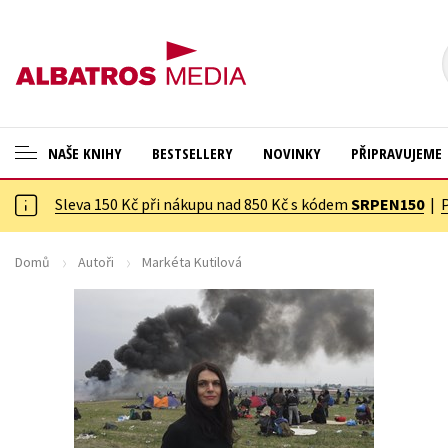
NAŠE KNIHY
BESTSELLERY
NOVINKY
PŘIPRAVUJEME
Sleva 150 Kč při nákupu nad 850 Kč s kódem
SRPEN150
|
ANGLICKÉ KNIHY -20 %
Cestování
NOVÝ VÝPRODEJ -70 %
Dárkové publikace
Domů
Autoři
Markéta Kutilová
KNIHY S DÁRKEM
Dárkové zboží
ASTERIX S DÁRKEM
Digitální fotografie
🎁DÁRKOVÉ PUBLIKACE
Esoterika a duchovní svět
✉️ DÁRKOVÉ POUKAZY
Historie a military
Hobby