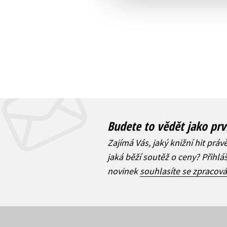
Budete to vědět jako prv
Zajímá Vás, jaký knižní hit práv
jaká běží soutěž o ceny? Přihl
novinek
souhlasíte se zpracov