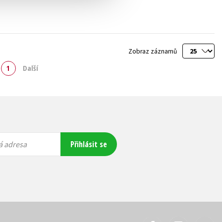
Zobraz záznamů
1
Další
Přihlásit se
á adresa