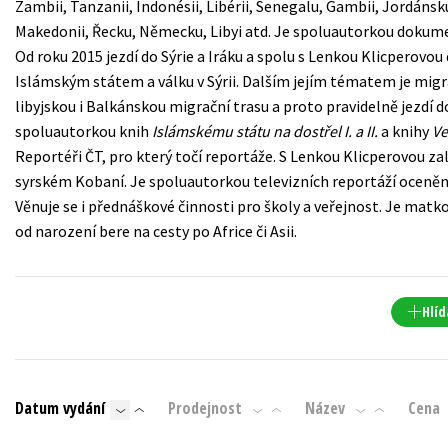
Zambii, Tanzanii, Indonésii, Libérii, Senegalu, Gambii, Jordánsku
Populárně - naučná pro dospělé
Makedonii, Řecku, Německu, Libyi atd. Je spoluautorkou doku
Young adult (SK)
Populárně - naučné pro děti
Od roku 2015 jezdí do Sýrie a Iráku a spolu s Lenkou Klicperovo
Zahraniční literatura
Islámským státem a válku v Sýrii. Dalším jejím tématem je migr
Předškoláci
libyjskou i Balkánskou migrační trasu a proto pravidelně jezdí d
Zdraví a životní styl
Příroda a zahrada
spoluautorkou knih
Islámskému státu na dostřel I. a II.
a knihy
Ve
Reportéři ČT, pro který točí reportáže. S Lenkou Klicperovou za
syrském Kobaní. Je spoluautorkou televizních reportáží oceně
Věnuje se i přednáškové činnosti pro školy a veřejnost. Je matk
šechny tituly
od narození bere na cesty po Africe či Asii.
Hlíd
Datum vydání
Prodejnost
Název
Cena