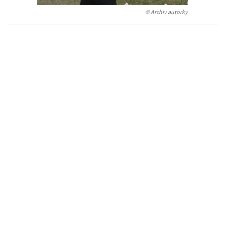
Auto - moto
© Archiv autorky
Jazyky
Beletrie pro děti
Kalendáře
Beletrie pro dospělé
Kariéra a osobní rozvoj
Byznys a ekonomie
Komiks
V