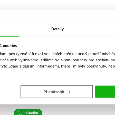
Detaily
á cookies
klam, poskytování funkcí sociálních médií a analýze naší návšt
k náš web využíváme, sdílíme se svými partnery pro sociální méd
yto údaje s dalšími informacemi, které jim byly poskytnuty, neb
Válka je mým osudem
Přizpůsobit
Lenka Klicperová
,
Markéta Kutilová
279 Kč
349 Kč
Do košíku