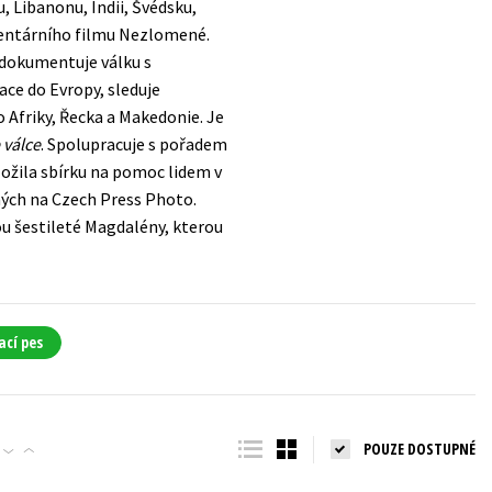
, Libanonu, Indii, Švédsku,
mentárního filmu Nezlomené.
u dokumentuje válku s
ace do Evropy, sleduje
o Afriky, Řecka a Makedonie. Je
 válce
. Spolupracuje s pořadem
ložila sbírku na pomoc lidem v
ných na Czech Press Photo.
ou šestileté Magdalény, kterou
ací pes
POUZE DOSTUPNÉ