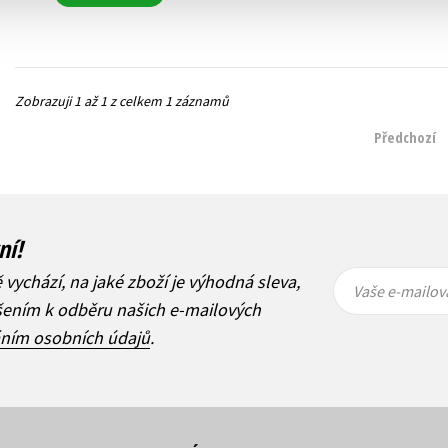
Zobrazuji 1 až 1 z celkem 1 záznamů
Předchozí
ní!
Vaše e-
Vaše e-
ě vychází, na jaké zboží je výhodná sleva,
mailová
mailová
Vaše e-mailov
adresa
adresa
ášením k odběru našich e-mailových
áním osobních údajů
.