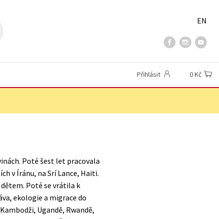
EN
Přihlásit
0 Kč
vinách. Poté šest let pracovala
h v Íránu, na Srí Lance, Haiti.
ětem. Poté se vrátila k
ráva, ekologie a migrace do
u, Kambodži, Ugandě, Rwandě,