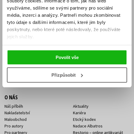
soubory cookies.
Informace o tom, jak náš web
E-SHOP
využíváme, sdílíme se svými partnery pro sociální
média, inzerci a analýzy.
Partneři mohou zkombinovat
Aktuality
Knižní novinky
tyto údaje s dalšími informacemi, které jim byly
Naši autoři
Dárkové poukazy
Obchodní podmínky
Affiliate program
poskytnuty, nebo které poté následovaly, že používáte
Jak nakoupit
Ochrana soukromí
jejich služby.
Doprava a platba
Zpětný odběr elektroodpadu
Benefitní a slevové programy
Povolit vše
KONTAKTY
Kontakt na e-shop
Kontakty Albatros Media
Přizpůsobit
Sídlo společnosti
O NÁS
Náš příběh
Aktuality
Nakladatelství
Kariéra
Maloobchod
Etický kodex
Pro autory
Nadace Albatros
Pro partnery
Restorio – online antikvariát