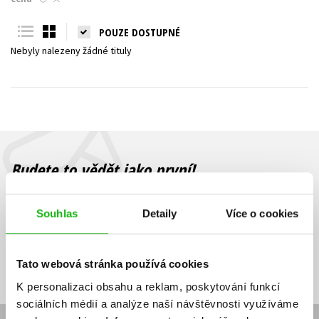
Young adult (SK)
Zahraniční literatura
Zdraví a životní styl
POUZE DOSTUPNÉ
Nebyly nalezeny žádné tituly
Všechny tituly
Budete to vědět jako první!
Zajímá Vás, jaký knižní hit právě vychází, na jaké zboží je výhodná
sleva, jaká běží soutěž o ceny? Přihlášením k odběru našich e-
Souhlas
Detaily
Více o cookies
mailových novinek
souhlasíte se zpracováním osobních údajů
.
Vaše e-
Vaše e-
Přihlásit se
mailová
mailová
Vaše e-mailová adresa
Tato webová stránka používá cookies
adresa
adresa
K personalizaci obsahu a reklam, poskytování funkcí
sociálních médií a analýze naší návštěvnosti využíváme