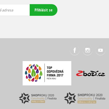
Přihlásit se
á adresa