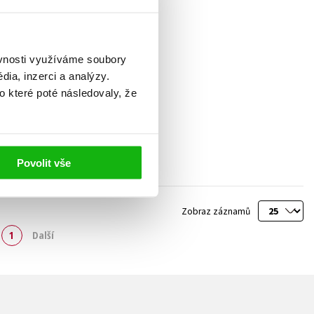
ěvnosti využíváme soubory
ia, inzerci a analýzy.
o které poté následovaly, že
Povolit vše
Zobraz záznamů
1
Další