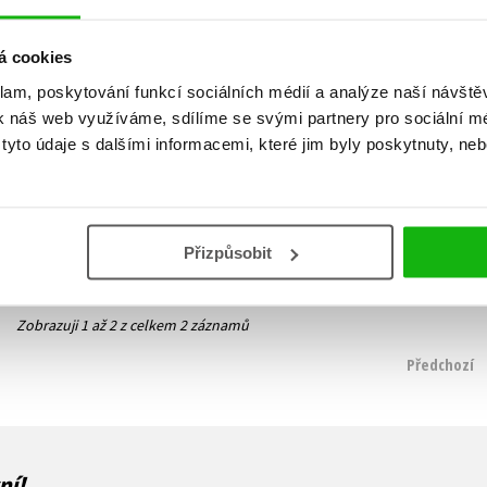
á cookies
Špaččí dům
Čarodějnice dřívější a
klam, poskytování funkcí sociálních médií a analýze naší návšt
budoucí
Alix E. Harrow
k náš web využíváme, sdílíme se svými partnery pro sociální méd
Alix E. Harrow
375 Kč
yto údaje s dalšími informacemi, které jim byly poskytnuty, neb
469 Kč
399 Kč
499 Kč
Do košíku
Do košíku
Přizpůsobit
Zobrazuji 1 až 2 z celkem 2 záznamů
Předchozí
ní!