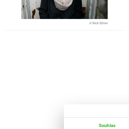
Auto - moto
Jazyky
Beletrie pro děti
Kalendáře
© Nick Stiner
Beletrie pro dospělé
Kariéra a osobní rozvoj
Byznys a ekonomie
Komiks
V
Souhlas