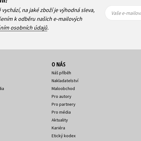
Vaše e-
Vaše e-
ě vychází, na jaké zboží je výhodná sleva,
mailová
mailová
Vaše e-mailov
adresa
adresa
ášením k odběru našich e-mailových
áním osobních údajů
.
O NÁS
Náš příběh
Nakladatelství
ia
Maloobchod
Pro autory
Pro partnery
Pro média
Aktuality
Kariéra
Etický kodex