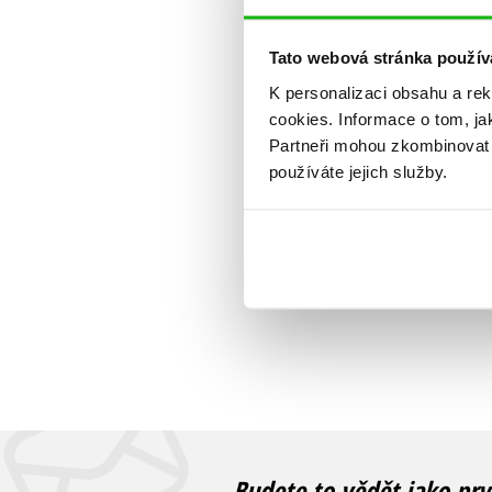
Tato webová stránka použív
K personalizaci obsahu a re
cookies.
Informace o tom, ja
Partneři mohou zkombinovat t
používáte jejich služby.
Budete to vědět jako prv