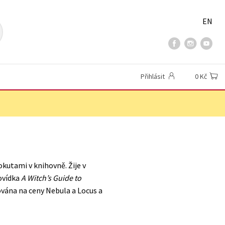
EN
Přihlásit
0 Kč
okutami v knihovně. Žije v
ovídka
A Witch’s Guide to
vána na ceny Nebula a Locus a