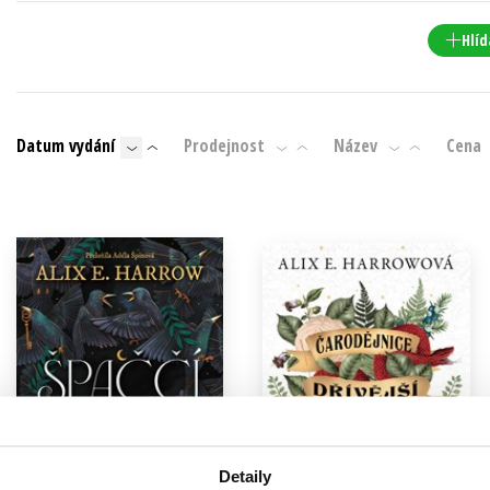
Populárně - naučná pro dospělé
Young adult (SK)
Hlíd
Populárně - naučné pro děti
Zahraniční literatura
Předškoláci
Zdraví a životní styl
Příroda a zahrada
Datum vydání
Prodejnost
Název
Cena
šechny tituly
Detaily