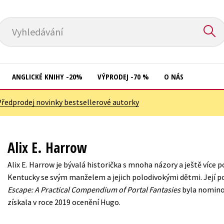
Vyhledávání
ANGLICKÉ KNIHY -20%
VÝPRODEJ -70 %
O NÁS
Předprodej novinky bestsellerové autorky
Přírodní vědy
Křížovky
Společnost, politika
Kuchařky
Alix E. Harrow
Technika a věda
New Adult
Alix E. Harrow je bývalá historička s mnoha názory a ještě více p
Učebnice
Ostatní
Kentucky se svým manželem a jejich polodivokými dětmi. Její p
Umění a kultura
Escape: A Practical Compendium of Portal Fantasies
byla nomino
Počítače
získala v roce 2019 ocenění Hugo.
Výchova a pedagogika
Poezie
Young adult