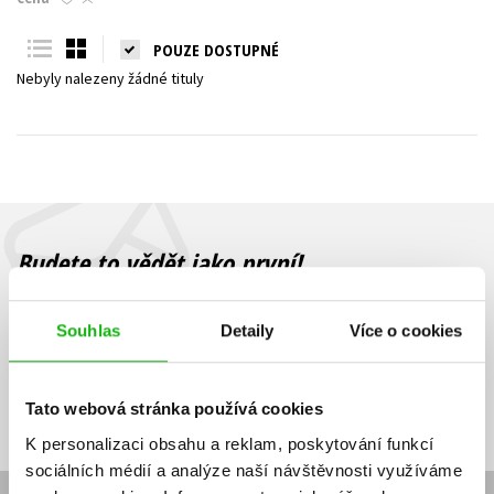
Young adult (SK)
Zahraniční literatura
Zdraví a životní styl
POUZE DOSTUPNÉ
Nebyly nalezeny žádné tituly
Všechny tituly
Budete to vědět jako první!
Zajímá Vás, jaký knižní hit právě vychází, na jaké zboží je výhodná
sleva, jaká běží soutěž o ceny? Přihlášením k odběru našich e-
Souhlas
Detaily
Více o cookies
mailových novinek
souhlasíte se zpracováním osobních údajů
.
Vaše e-
Vaše e-
Přihlásit se
mailová
mailová
Vaše e-mailová adresa
Tato webová stránka používá cookies
adresa
adresa
K personalizaci obsahu a reklam, poskytování funkcí
sociálních médií a analýze naší návštěvnosti využíváme