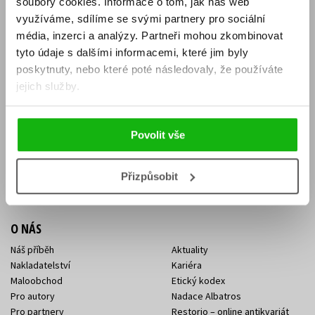
soubory cookies.
Informace o tom, jak náš web
E-SHOP
využíváme, sdílíme se svými partnery pro sociální
média, inzerci a analýzy.
Partneři mohou zkombinovat
Aktuality
Knižní novinky
tyto údaje s dalšími informacemi, které jim byly
Naši autoři
Dárkové poukazy
Obchodní podmínky
Affiliate program
poskytnuty, nebo které poté následovaly, že používáte
Jak nakoupit
Ochrana soukromí
jejich služby.
Doprava a platba
Zpětný odběr elektroodpadu
Benefitní a slevové programy
Povolit vše
KONTAKTY
Kontakt na e-shop
Kontakty Albatros Media
Přizpůsobit
Sídlo společnosti
O NÁS
Náš příběh
Aktuality
Nakladatelství
Kariéra
Maloobchod
Etický kodex
Pro autory
Nadace Albatros
Pro partnery
Restorio – online antikvariát