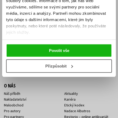
soubory cookies.
Informace o tom, jak náš web
E-SHOP
využíváme, sdílíme se svými partnery pro sociální
média, inzerci a analýzy.
Partneři mohou zkombinovat
Aktuality
Knižní novinky
tyto údaje s dalšími informacemi, které jim byly
Naši autoři
Dárkové poukazy
Obchodní podmínky
Affiliate program
poskytnuty, nebo které poté následovaly, že používáte
Jak nakoupit
Ochrana soukromí
jejich služby.
Doprava a platba
Zpětný odběr elektroodpadu
Benefitní a slevové programy
Povolit vše
KONTAKTY
Kontakt na e-shop
Kontakty Albatros Media
Přizpůsobit
Sídlo společnosti
O NÁS
Náš příběh
Aktuality
Nakladatelství
Kariéra
Maloobchod
Etický kodex
Pro autory
Nadace Albatros
Pro partnery
Restorio – online antikvariát