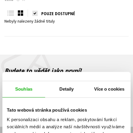
Young adult (SK)
Zahraniční literatura
Zdraví a životní styl
POUZE DOSTUPNÉ
Nebyly nalezeny žádné tituly
Všechny tituly
Budete to vědět jako první!
Zajímá Vás, jaký knižní hit právě vychází, na jaké zboží je výhodná
sleva, jaká běží soutěž o ceny? Přihlášením k odběru našich e-
Souhlas
Detaily
Více o cookies
mailových novinek
souhlasíte se zpracováním osobních údajů
.
Vaše e-
Vaše e-
Přihlásit se
mailová
mailová
Vaše e-mailová adresa
Tato webová stránka používá cookies
adresa
adresa
K personalizaci obsahu a reklam, poskytování funkcí
sociálních médií a analýze naší návštěvnosti využíváme