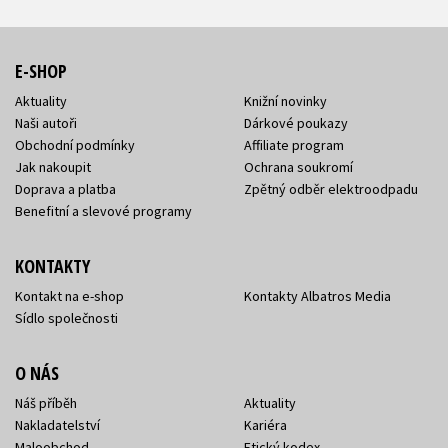
E-SHOP
Aktuality
Knižní novinky
Naši autoři
Dárkové poukazy
Obchodní podmínky
Affiliate program
Jak nakoupit
Ochrana soukromí
Doprava a platba
Zpětný odběr elektroodpadu
Benefitní a slevové programy
KONTAKTY
Kontakt na e-shop
Kontakty Albatros Media
Sídlo společnosti
O NÁS
Náš příběh
Aktuality
Nakladatelství
Kariéra
Maloobchod
Etický kodex