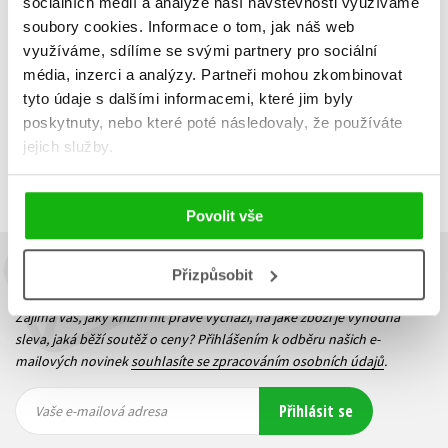
sociálních médií a analýze naší návštěvnosti využíváme
soubory cookies.
Informace o tom, jak náš web
Do košíku
využíváme, sdílíme se svými partnery pro sociální
média, inzerci a analýzy.
Partneři mohou zkombinovat
tyto údaje s dalšími informacemi, které jim byly
poskytnuty, nebo které poté následovaly, že používáte
Zobrazuji 1 až 3 z celkem 3 záznamů
Zobraz záznamů
jejich služby.
Předchozí
1
Další
Povolit vše
Přizpůsobit
Budete to vědět jako první!
Zajímá Vás, jaký knižní hit právě vychází, na jaké zboží je výhodná
sleva, jaká běží soutěž o ceny? Přihlášením k odběru našich e-
mailových novinek
souhlasíte se zpracováním osobních údajů
.
Vaše e-
Vaše e-
Přihlásit se
mailová
mailová
Vaše e-mailová adresa
adresa
adresa