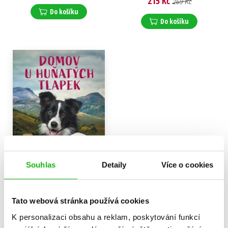
215 Kč
269 Kč
Do košíku
Do košíku
Souhlas
Detaily
Více o cookies
Domov U Huňatých tlapek
Tato webová stránka používá cookies
Megan Rixová
K personalizaci obsahu a reklam, poskytování funkcí
215 Kč
269 Kč