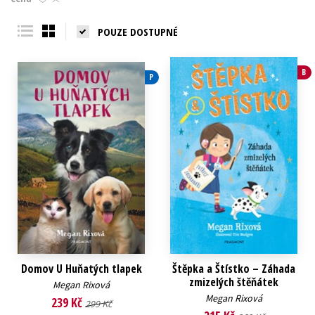
Young adult (SK)
Zahraniční literatura
Zdraví a životní styl
POUZE DOSTUPNÉ
Všechny tituly
B
P
Domov U Huňatých tlapek
Štěpka a Štístko – Záhada
zmizelých štěňátek
Megan Rixová
Megan Rixová
239 Kč
299 Kč