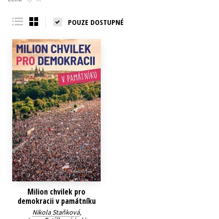
Young adult (SK)
Zahraniční literatura
Zdraví a životní styl
POUZE DOSTUPNÉ
Všechny tituly
Milion chvilek pro
demokracii v památníku
Nikola Staňková
,