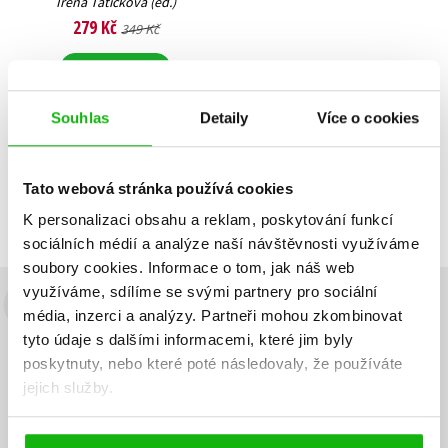
Irena Tatíčková (ed.)
279 Kč
349 Kč
Do košíku
Souhlas
Detaily
Více o cookies
Zobrazuji 1 až 1 z celkem 1 záznamů
Zobraz záznamů
Tato webová stránka používá cookies
Předchozí
1
Další
K personalizaci obsahu a reklam, poskytování funkcí
sociálních médií a analýze naší návštěvnosti využíváme
soubory cookies.
Informace o tom, jak náš web
využíváme, sdílíme se svými partnery pro sociální
Budete to vědět jako první!
média, inzerci a analýzy.
Partneři mohou zkombinovat
tyto údaje s dalšími informacemi, které jim byly
Zajímá Vás, jaký knižní hit právě vychází, na jaké zboží je výhodná
poskytnuty, nebo které poté následovaly, že používáte
sleva, jaká běží soutěž o ceny? Přihlášením k odběru našich e-
jejich služby.
mailových novinek
souhlasíte se zpracováním osobních údajů
.
Vaše e-
Vaše e-
Přihlásit se
mailová
mailová
Vaše e-mailová adresa