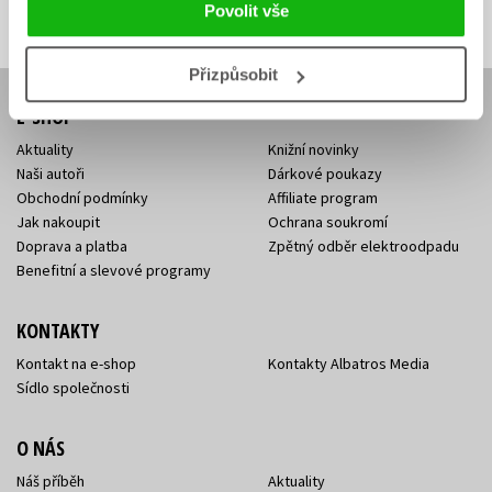
Povolit vše
adresa
adresa
Přizpůsobit
E-SHOP
Aktuality
Knižní novinky
Naši autoři
Dárkové poukazy
Obchodní podmínky
Affiliate program
Jak nakoupit
Ochrana soukromí
Doprava a platba
Zpětný odběr elektroodpadu
Benefitní a slevové programy
KONTAKTY
Kontakt na e-shop
Kontakty Albatros Media
Sídlo společnosti
O NÁS
Náš příběh
Aktuality