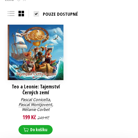
Young adult (SK)
Zahraniční literatura
Zdraví a životní styl
POUZE DOSTUPNÉ
Všechny tituly
Teo a Leonie: Tajemství
Černých zemí
Pascal Conicella
,
Pascal Montjovent
,
Mélanie Corbet
199 Kč
249 Kč
Do košíku