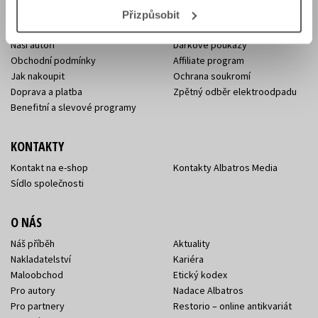
E-SHOP
Přizpůsobit
Aktuality
Knižní novinky
Naši autoři
Dárkové poukazy
Obchodní podmínky
Affiliate program
Jak nakoupit
Ochrana soukromí
Doprava a platba
Zpětný odběr elektroodpadu
Benefitní a slevové programy
KONTAKTY
Kontakt na e-shop
Kontakty Albatros Media
Sídlo společnosti
O NÁS
Náš příběh
Aktuality
Nakladatelství
Kariéra
Maloobchod
Etický kodex
Pro autory
Nadace Albatros
Pro partnery
Restorio – online antikvariát