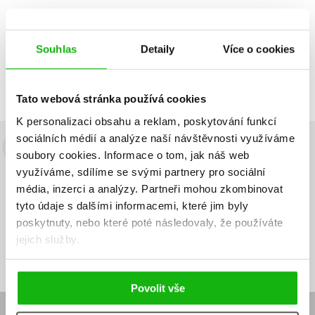
Souhlas
Detaily
Více o cookies
Zobrazuji 1 až 1 z celkem 1 záznamů
Zobraz záznamů
Předchozí
1
Další
Tato webová stránka používá cookies
K personalizaci obsahu a reklam, poskytování funkcí
sociálních médií a analýze naší návštěvnosti využíváme
Budete to vědět jako první!
soubory cookies.
Informace o tom, jak náš web
využíváme, sdílíme se svými partnery pro sociální
Zajímá Vás, jaký knižní hit právě vychází, na jaké zboží je výhodná
média, inzerci a analýzy.
Partneři mohou zkombinovat
sleva, jaká běží soutěž o ceny? Přihlášením k odběru našich e-
tyto údaje s dalšími informacemi, které jim byly
mailových novinek
souhlasíte se zpracováním osobních údajů
.
poskytnuty, nebo které poté následovaly, že používáte
Vaše e-
Vaše e-
jejich služby.
Přihlásit se
mailová
mailová
Vaše e-mailová adresa
adresa
adresa
Povolit vše