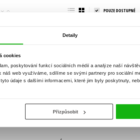
Populárně - naučná pro dospělé
POUZE DOSTUPNÉ
Young adult (SK)
Populárně - naučné pro děti
Zahraniční literatura
Předškoláci
Zdraví a životní styl
Detaily
Příroda a zahrada
á cookies
klam, poskytování funkcí sociálních médií a analýze naší návšt
šechny tituly
k náš web využíváme, sdílíme se svými partnery pro sociální méd
ní!
yto údaje s dalšími informacemi, které jim byly poskytnuty, neb
Vaše e-
Vaše e-
ě vychází, na jaké zboží je výhodná sleva,
mailová
mailová
Vaše e-mailov
adresa
adresa
ášením k odběru našich e-mailových
áním osobních údajů
.
Přizpůsobit