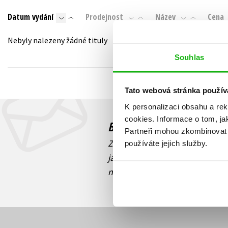
Auto - moto
Datum vydání
Prodejnost
Název
Cena
Jazyky
Beletrie pro děti
Kalendáře
Nebyly nalezeny žádné tituly
Beletrie pro dospělé
Kariéra a osobní rozvoj
Souhlas
Byznys a ekonomie
Komiks
Tato webová stránka použív
K personalizaci obsahu a re
V
cookies.
Informace o tom, ja
Budete to vědět jako prv
Partneři mohou zkombinovat t
Zajímá Vás, jaký knižní hit práv
používáte jejich služby.
jaká běží soutěž o ceny? Přihl
novinek
souhlasíte se zpracov