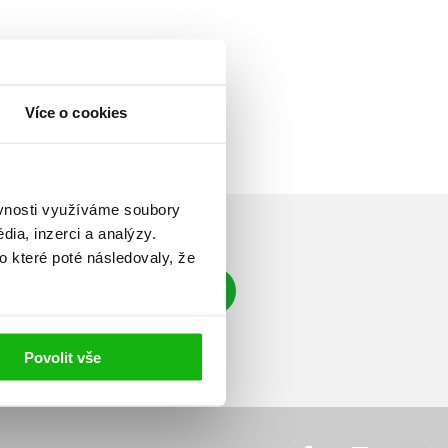
Více o cookies
ěvnosti využíváme soubory
ia, inzerci a analýzy.
o které poté následovaly, že
Přihlásit se
á adresa
Povolit vše