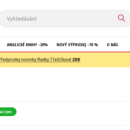
Vyhledávání
ANGLICKÉ KNIHY -20%
NOVÝ VÝPRODEJ -70 %
O NÁS
Předprodej novinky Radky Třeštíkové
ZDE
Přírodní vědy
Křížovky
Společnost, politika
Kuchařky
Technika a věda
New Adult
Učebnice
Ostatní
Umění a kultura
Počítače
ací pes
Výchova a pedagogika
Poezie
Young adult