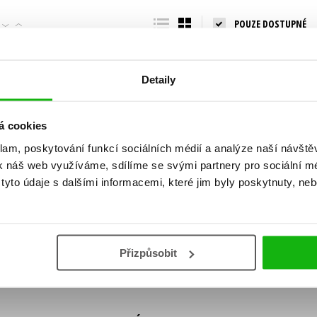
Populárně - naučná pro dospělé
POUZE DOSTUPNÉ
Young adult (SK)
Populárně - naučné pro děti
Zahraniční literatura
Předškoláci
Zdraví a životní styl
Detaily
Příroda a zahrada
á cookies
klam, poskytování funkcí sociálních médií a analýze naší návšt
šechny tituly
k náš web využíváme, sdílíme se svými partnery pro sociální méd
ní!
yto údaje s dalšími informacemi, které jim byly poskytnuty, neb
Vaše e-
Vaše e-
ě vychází, na jaké zboží je výhodná sleva,
mailová
mailová
Vaše e-mailov
adresa
adresa
ášením k odběru našich e-mailových
áním osobních údajů
.
Přizpůsobit