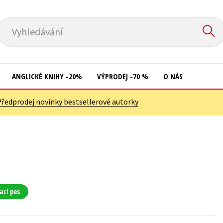
Vyhledávání
ANGLICKÉ KNIHY -20%
VÝPRODEJ -70 %
O NÁS
Předprodej novinky bestsellerové autorky
Přírodní vědy
Křížovky
Společnost, politika
Kuchařky
Technika a věda
New Adult
Učebnice
Ostatní
Umění a kultura
Počítače
ací pes
Výchova a pedagogika
Poezie
Young adult