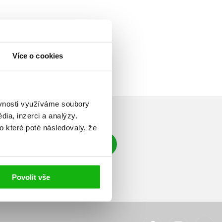
Více o cookies
ěvnosti využíváme soubory
ia, inzerci a analýzy.
o které poté následovaly, že
Přihlásit se
á adresa
Povolit vše