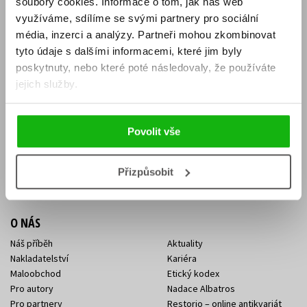
soubory cookies.
Informace o tom, jak náš web
E-SHOP
využíváme, sdílíme se svými partnery pro sociální
média, inzerci a analýzy.
Partneři mohou zkombinovat
Aktuality
Knižní novinky
tyto údaje s dalšími informacemi, které jim byly
Naši autoři
Dárkové poukazy
Obchodní podmínky
Affiliate program
poskytnuty, nebo které poté následovaly, že používáte
Jak nakoupit
Ochrana soukromí
jejich služby.
Doprava a platba
Zpětný odběr elektroodpadu
Benefitní a slevové programy
Povolit vše
KONTAKTY
Kontakt na e-shop
Kontakty Albatros Media
Přizpůsobit
Sídlo společnosti
O NÁS
Náš příběh
Aktuality
Nakladatelství
Kariéra
Maloobchod
Etický kodex
Pro autory
Nadace Albatros
Pro partnery
Restorio – online antikvariát