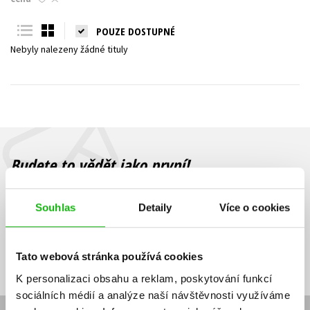
Young adult (SK)
Zahraniční literatura
Zdraví a životní styl
POUZE DOSTUPNÉ
Nebyly nalezeny žádné tituly
Všechny tituly
Budete to vědět jako první!
Zajímá Vás, jaký knižní hit právě vychází, na jaké zboží je výhodná
sleva, jaká běží soutěž o ceny? Přihlášením k odběru našich e-
Souhlas
Detaily
Více o cookies
mailových novinek
souhlasíte se zpracováním osobních údajů
.
Vaše e-
Vaše e-
Přihlásit se
mailová
mailová
Vaše e-mailová adresa
Tato webová stránka používá cookies
adresa
adresa
K personalizaci obsahu a reklam, poskytování funkcí
sociálních médií a analýze naší návštěvnosti využíváme