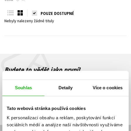
Young adult (SK)
Zahraniční literatura
Zdraví a životní styl
POUZE DOSTUPNÉ
Nebyly nalezeny žádné tituly
Všechny tituly
Budete to vědět jako první!
Zajímá Vás, jaký knižní hit právě vychází, na jaké zboží je výhodná
sleva, jaká běží soutěž o ceny? Přihlášením k odběru našich e-
Souhlas
Detaily
Více o cookies
mailových novinek
souhlasíte se zpracováním osobních údajů
.
Vaše e-
Vaše e-
Přihlásit se
mailová
mailová
Vaše e-mailová adresa
Tato webová stránka používá cookies
adresa
adresa
K personalizaci obsahu a reklam, poskytování funkcí
sociálních médií a analýze naší návštěvnosti využíváme