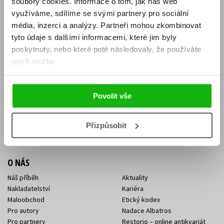
soubory cookies.
Informace o tom, jak náš web
E-SHOP
využíváme, sdílíme se svými partnery pro sociální
média, inzerci a analýzy.
Partneři mohou zkombinovat
Aktuality
Knižní novinky
tyto údaje s dalšími informacemi, které jim byly
Naši autoři
Dárkové poukazy
Obchodní podmínky
Affiliate program
poskytnuty, nebo které poté následovaly, že používáte
Jak nakoupit
Ochrana soukromí
jejich služby.
Doprava a platba
Zpětný odběr elektroodpadu
Benefitní a slevové programy
Povolit vše
KONTAKTY
Kontakt na e-shop
Kontakty Albatros Media
Přizpůsobit
Sídlo společnosti
O NÁS
Náš příběh
Aktuality
Nakladatelství
Kariéra
Maloobchod
Etický kodex
Pro autory
Nadace Albatros
Pro partnery
Restorio – online antikvariát