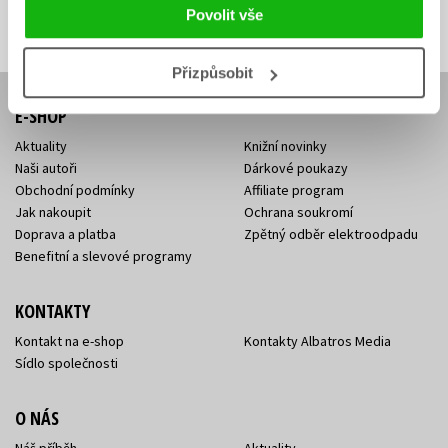
Přihlásit se
mailová
mailová
Vaše e-mailová adresa
Povolit vše
adresa
adresa
Přizpůsobit
E-SHOP
Aktuality
Knižní novinky
Naši autoři
Dárkové poukazy
Obchodní podmínky
Affiliate program
Jak nakoupit
Ochrana soukromí
Doprava a platba
Zpětný odběr elektroodpadu
Benefitní a slevové programy
KONTAKTY
Kontakt na e-shop
Kontakty Albatros Media
Sídlo společnosti
O NÁS