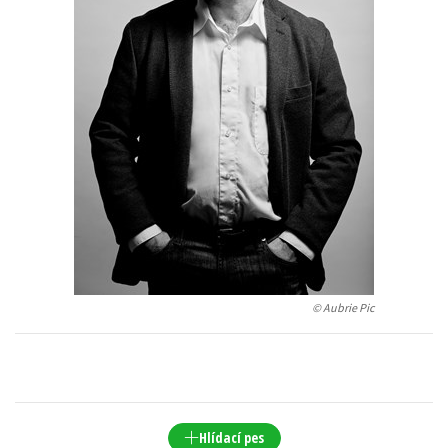
Young adult (SK)
Zahraniční literatura
Zdraví a životní styl
Všechny tituly
© Aubrie Pic
Hlídací pes