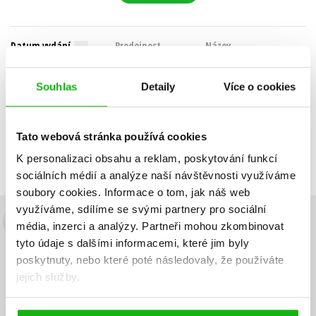
Datum vydání
Prodejnost
Název
Cena
Souhlas
Detaily
Více o cookies
POUZE DOSTUPNÉ
Nebyly nalezeny žádné tituly
Tato webová stránka používá cookies
K personalizaci obsahu a reklam, poskytování funkcí
sociálních médií a analýze naší návštěvnosti využíváme
soubory cookies.
Informace o tom, jak náš web
využíváme, sdílíme se svými partnery pro sociální
média, inzerci a analýzy.
Partneři mohou zkombinovat
Budete to vědět jako první!
tyto údaje s dalšími informacemi, které jim byly
Zajímá Vás, jaký knižní hit právě vychází, na jaké zboží je výhodná
poskytnuty, nebo které poté následovaly, že používáte
sleva, jaká běží soutěž o ceny? Přihlášením k odběru našich e-
jejich služby.
mailových novinek
souhlasíte se zpracováním osobních údajů
.
Vaše e-
Vaše e-